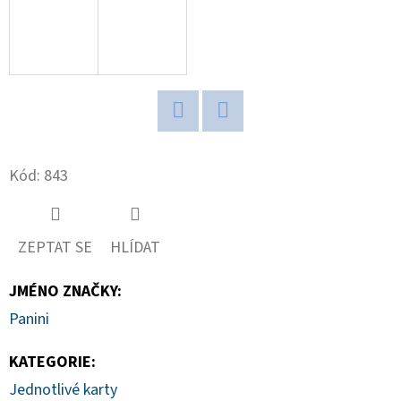
D
O
P
O
R
Twitter
Facebook
U
Kód:
843
Č
U
J
E
ZEPTAT SE
HLÍDAT
M
JMÉNO ZNAČKY
:
E
Panini
KATEGORIE
:
BCW
STOJÁNEK
Jednotlivé karty
NA