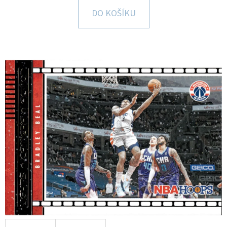
E
DO KOŠÍKU
T
E
N
A
J
Í
T
?
HLEDAT