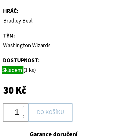
MAGNETICKÉ
HOLDERY
HRÁČ
:
(1KS)
Bradley Beal
19
Kč
TÝM
:
Washington Wizards
DOSTUPNOST:
Skladem
(1 ks)
30 Kč
DO KOŠÍKU
Garance doručení