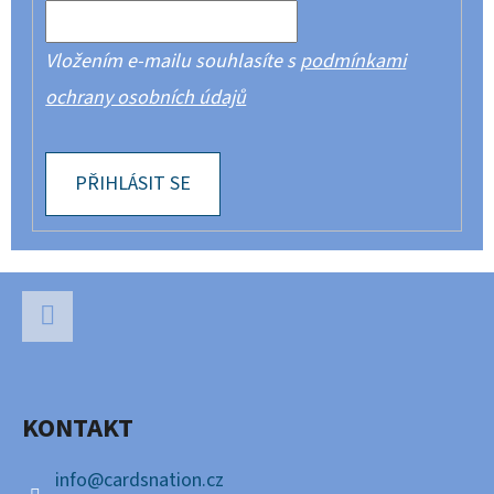
Vložením e-mailu souhlasíte s
podmínkami
ochrany osobních údajů
PŘIHLÁSIT SE
Z
Á
P
Facebook
A
KONTAKT
T
Í
info
@
cardsnation.cz