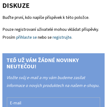
DISKUZE
Buďte první, kdo napíše příspěvek k této položce.
Pouze registrovaní uživatelé mohou vkládat příspěvky.
Prosím
přihlaste se
nebo se
registrujte
.
TEĎ UŽ VÁM ŽÁDNÉ NOVINKY
NEUTEČOU!
Vložte svůj e-mail a my vám budeme zasílat
informace o nových produktech na našem e-shopu.
E-mail