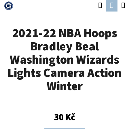
K
Hledat
Náku
Přejít
O
Zpět
Zpět
na
koší
Š
obsah
2021-22 NBA Hoops
Í
C
K
Bradley Beal
O
P
Washington Wizards
O
Lights Camera Action
T
Ř
Winter
E
B
U
30 Kč
J