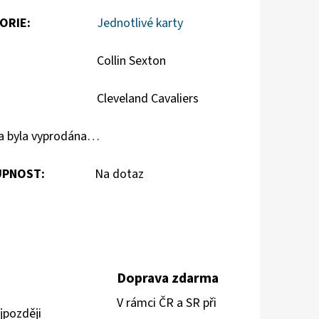
ORIE
:
Jednotlivé karty
Collin Sexton
Cleveland Cavaliers
a byla vyprodána…
PNOST:
Na dotaz
Doprava zdarma
V rámci ČR a SR při
jpozději