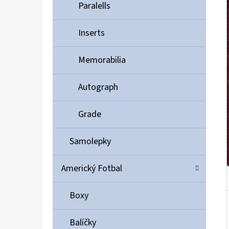
Í
Paralells
P
A
Inserts
ULTIMATE GUARD MAGNETIC CARD CASE 35PT
N
55 Kč
Memorabilia
E
L
Autograph
Grade
Samolepky
Americký Fotbal
Boxy
Balíčky