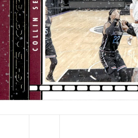
ULTRA PRO PLATINUM - 1 KS
POKÉMON TCG: ME0
BOOSTER BUNDLE
7 Kč
990 Kč