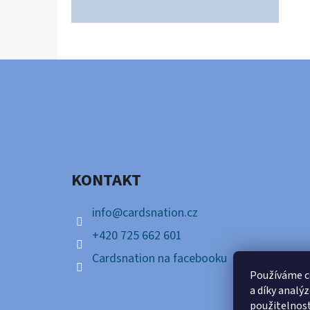
Z
Á
P
A
KONTAKT
T
Í
info
@
cardsnation.cz
+420 725 662 601
Cardsnation na facebooku
Používáme c
a díky analý
použitelnos