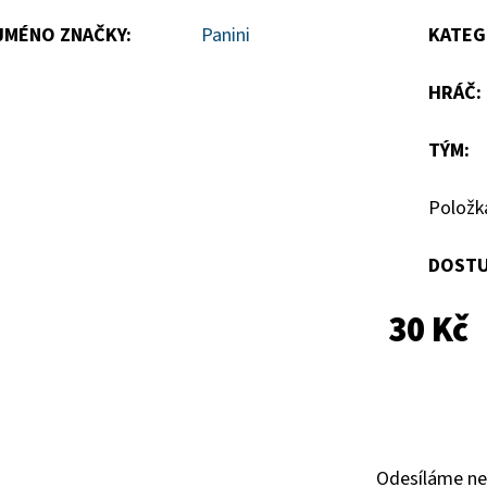
5
JMÉNO ZNAČKY
:
Panini
KATEG
hvězdiček.
HRÁČ
:
TÝM
:
Položk
DOSTU
30 Kč
Odesíláme ne