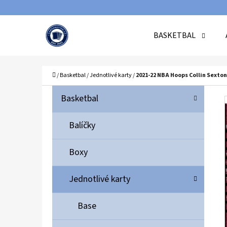
K
Přejít
O
Zpět
Zpět
na
BASKETBAL
Š
do
do
obsah
Í
obchodu
obchodu
C
K
Domů
/
Basketbal
/
Jednotlivé karty
/
2021-22 NBA Hoops Collin Sexton
P
K
Přeskočit
Basketbal
A
O
kategorie
T
S
Balíčky
E
T
G
Boxy
O
R
R
A
Jednotlivé karty
I
N
E
N
Base