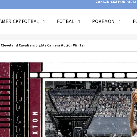
ZÁKAZNICKÁ PODPORA:
AMERICKÝ FOTBAL
FOTBAL
POKÉMON
F
O POTŘEBUJETE NAJÍT?
 Cleveland Cavaliers Lights Camera Action Winter
HLEDAT
DOPORUČUJEME