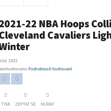
2021-22 NBA Hoops Coll
Cleveland Cavaliers Lig
Winter
Kód:
1032
Průměrné
Neohodnoceno
Podrobnosti hodnocení
hodnocení
produktu
Twitter
Facebook
je
0,0
TISK
ZEPTAT SE
HLÍDAT
z