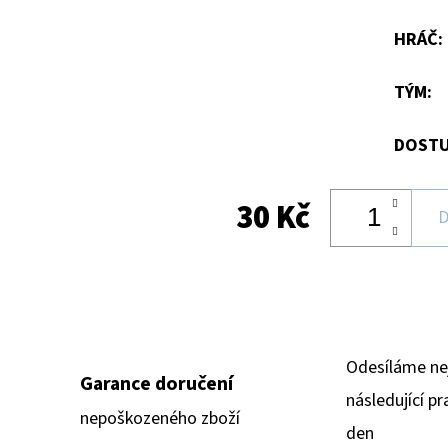
hvězdiček.
HRÁČ
:
TÝM
:
DOSTU
30 Kč
D
Odesíláme ne
Garance doručení
následující pr
nepoškozeného zboží
den