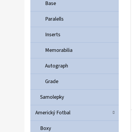
Í
Base
P
A
Paralells
ULTIMATE GUARD MAGNETIC CARD CASE 35PT
N
55 Kč
Inserts
E
L
Memorabilia
Autograph
Grade
Samolepky
Americký Fotbal
Boxy