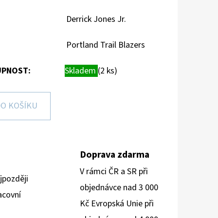
Derrick Jones Jr.
Portland Trail Blazers
PNOST:
Skladem
(2 ks)
O KOŠÍKU
Doprava zdarma
V rámci ČR a SR při
jpozději
objednávce nad 3 000
acovní
Kč Evropská Unie při