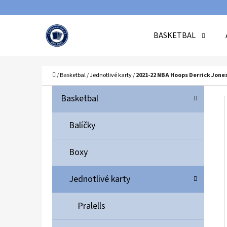
K
Přejít
O
Zpět
Zpět
na
BASKETBAL
Š
do
do
obsah
Í
obchodu
obchodu
C
K
Domů
/
Basketbal
/
Jednotlivé karty
/
2021-22 NBA Hoops Derrick Jones 
P
K
Přeskočit
Basketbal
A
O
kategorie
T
S
Balíčky
E
T
G
Boxy
O
R
R
A
Jednotlivé karty
I
N
E
N
Pralells