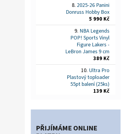
2025-26 Panini
Donruss Hobby Box
5 990 Kč
NBA Legends
POP! Sports Vinyl
Figure Lakers -
LeBron James 9 cm
389 Kč
Ultra Pro
Plastový toploader
55pt balení (25ks)
139 Kč
PŘIJÍMÁME ONLINE