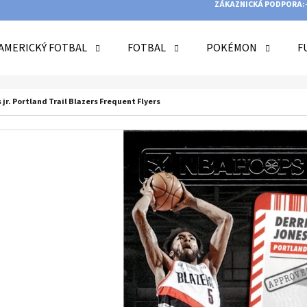
ZÁKAZNICKÁ PODPORA:
AMERICKÝ FOTBAL
FOTBAL
POKÉMON
F
O POTŘEBUJETE NAJÍT?
jr. Portland Trail Blazers Frequent Flyers
HLEDAT
DOPORUČUJEME