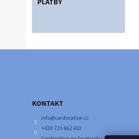
PLATBY
Z
Á
P
A
KONTAKT
T
Í
info
@
cardsnation.cz
+420 725 662 601
Cardsnation na facebooku