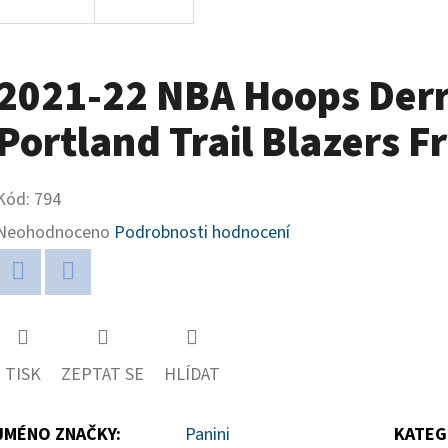
2021-22 NBA Hoops Derri
Portland Trail Blazers F
Kód:
794
Průměrné
Neohodnoceno
Podrobnosti hodnocení
hodnocení
produktu
Twitter
Facebook
je
0,0
TISK
ZEPTAT SE
HLÍDAT
z
5
JMÉNO ZNAČKY
:
Panini
KATEG