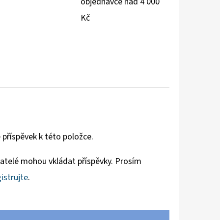
objednávce nad 4 000
Kč
 příspěvek k této položce.
vatelé mohou vkládat příspěvky. Prosím
istrujte
.