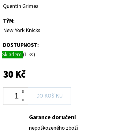
-
Quentin Grimes
1
KS
TÝM
:
7
Kč
New York Knicks
DOSTUPNOST:
Skladem
(1 ks)
30 Kč
DO KOŠÍKU
Garance doručení
nepoškozeného zboží