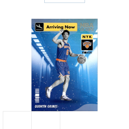
E
T
E
N
A
J
Í
T
?
HLEDAT