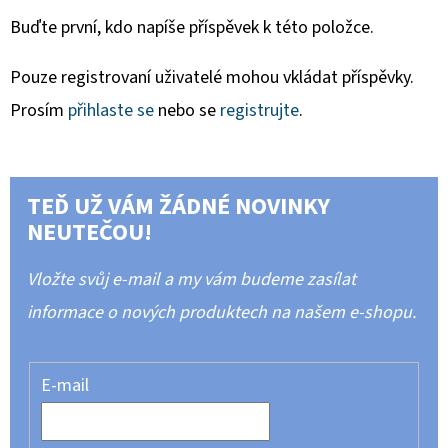
Buďte první, kdo napíše příspěvek k této položce.
Pouze registrovaní uživatelé mohou vkládat příspěvky.
Prosím
přihlaste se
nebo se
registrujte
.
TEĎ UŽ VÁM ŽÁDNÉ NOVINKY
NEUTEČOU!
Vložte svůj e-mail a my vám budeme zasílat
informace o nových produktech na našem e-shopu.
E-mail