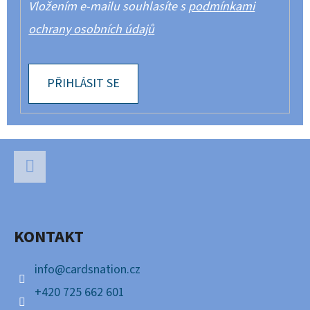
Vložením e-mailu souhlasíte s
podmínkami
ochrany osobních údajů
PŘIHLÁSIT SE
Z
Á
P
Facebook
A
KONTAKT
T
Í
info
@
cardsnation.cz
+420 725 662 601