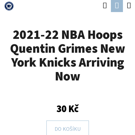
K
Hledat
Náku
Přejít
O
Zpět
Zpět
na
koší
Š
obsah
2021-22 NBA Hoops
Í
C
K
Quentin Grimes New
O
P
York Knicks Arriving
O
Now
T
Ř
E
B
30 Kč
U
J
DO KOŠÍKU