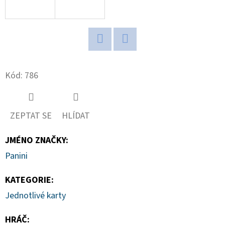
D
O
P
Twitter
Facebook
O
R
Kód:
786
U
Č
U
ZEPTAT SE
HLÍDAT
J
E
JMÉNO ZNAČKY
:
M
Panini
E
KATEGORIE
:
Jednotlivé karty
ULTRA
PRO
HRÁČ
:
PLATINUM