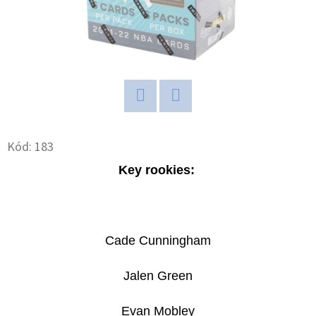
D
O
P
O
R
U
Twitter
Facebook
Č
Kód:
183
U
Key rookies:
J
E
M
E
Cade Cunningham
Jalen Green
2026
TOPPS
CHROME
Evan Mobley