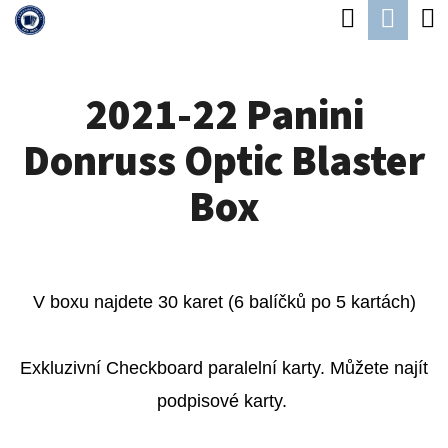
K
Hledat
Náku
Přejít
O
Zpět
Zpět
na
koší
Š
obsah
2021-22 Panini
Í
C
K
Donruss Optic Blaster
O
P
Box
O
T
Ř
V boxu najdete 30 karet (6 balíčků po 5 kartách)
E
B
Exkluzivní Checkboard paralelní karty. Můžete najít
U
podpisové karty.
J