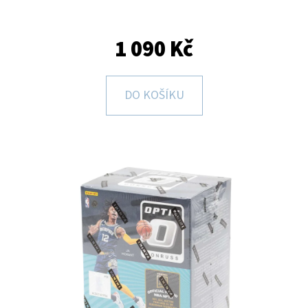
E
T
1 090 Kč
E
N
A
DO KOŠÍKU
J
Í
T
?
HLEDAT