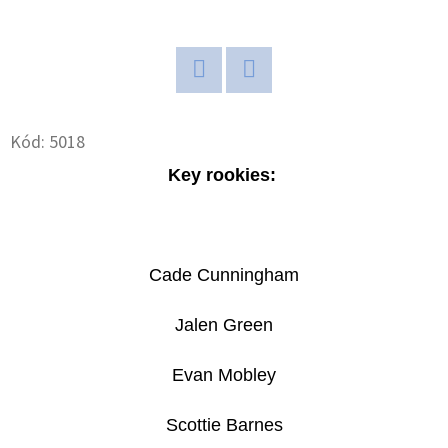
D
O
P
Twitter
Facebook
O
Kód:
5018
R
U
Key rookies:
Č
U
J
E
Cade Cunningham
M
E
Jalen Green
Evan Mobley
2024-
25
Scottie Barnes
PANINI