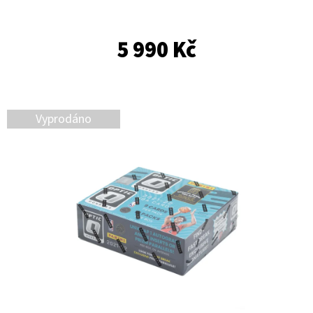
E
T
5 990 Kč
E
N
A
J
Vyprodáno
Í
T
?
HLEDAT