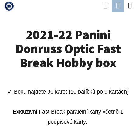
K
Hledat
Náku
Přejít
O
Zpět
Zpět
na
koší
Š
obsah
2021-22 Panini
Í
C
K
Donruss Optic Fast
O
P
Break Hobby box
O
T
Ř
V Boxu najdete 90 karet (10 balíčků po 9 kartách)
E
B
Exkluzivní Fast Break paralelní karty včetně 1
U
podpisové karty.
J