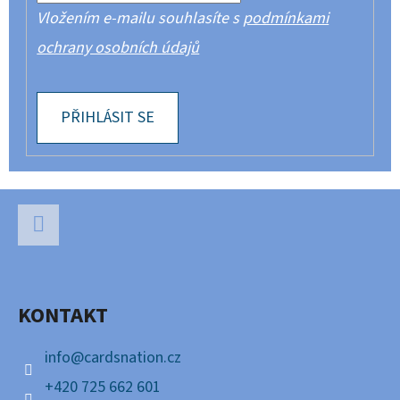
Vložením e-mailu souhlasíte s
podmínkami
ochrany osobních údajů
PŘIHLÁSIT SE
Z
Á
P
Facebook
A
KONTAKT
T
Í
info
@
cardsnation.cz
+420 725 662 601