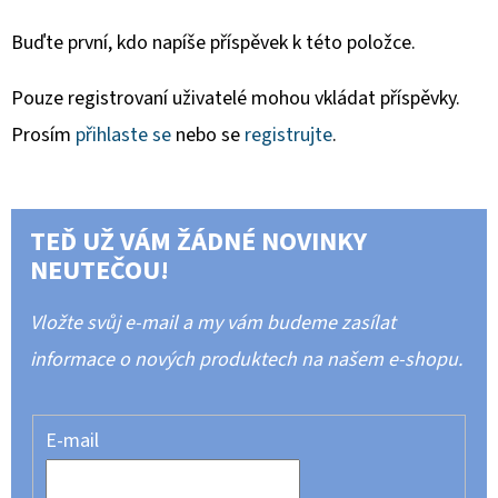
Buďte první, kdo napíše příspěvek k této položce.
Pouze registrovaní uživatelé mohou vkládat příspěvky.
Prosím
přihlaste se
nebo se
registrujte
.
TEĎ UŽ VÁM ŽÁDNÉ NOVINKY
NEUTEČOU!
Vložte svůj e-mail a my vám budeme zasílat
informace o nových produktech na našem e-shopu.
E-mail