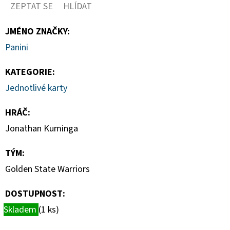
CARD
ZEPTAT SE
HLÍDAT
CASE
35PT
JMÉNO ZNAČKY
:
55
Panini
Kč
KATEGORIE
:
Jednotlivé karty
HRÁČ
:
Jonathan Kuminga
TÝM
:
Golden State Warriors
DOSTUPNOST:
Skladem
(1 ks)