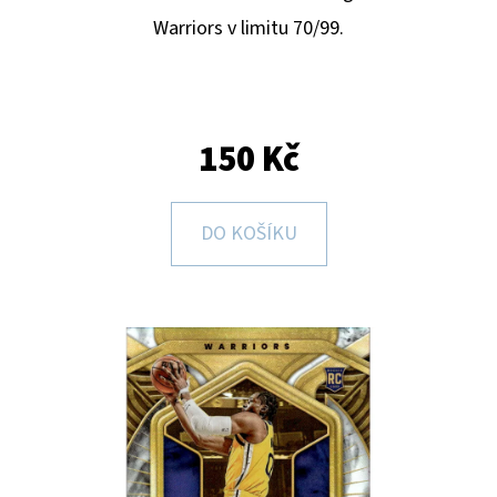
E
Warriors v limitu 70/99.
T
E
N
A
150 Kč
J
Í
DO KOŠÍKU
T
?
HLEDAT