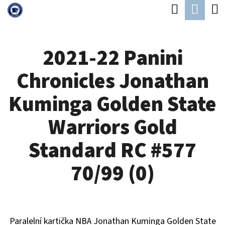
K
Hledat
Náku
Přejít
O
Zpět
Zpět
na
koší
Š
obsah
2021-22 Panini
Í
C
K
Chronicles Jonathan
O
P
Kuminga Golden State
O
Warriors Gold
T
Ř
Standard RC #577
E
70/99 (0)
B
U
J
Paralelní kartička NBA Jonathan Kuminga Golden State