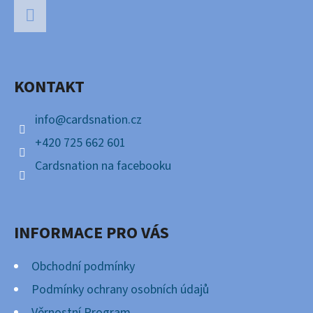
Á
P
Facebook
A
KONTAKT
T
Í
info
@
cardsnation.cz
+420 725 662 601
Cardsnation na facebooku
INFORMACE PRO VÁS
Obchodní podmínky
Podmínky ochrany osobních údajů
Věrnostní Program