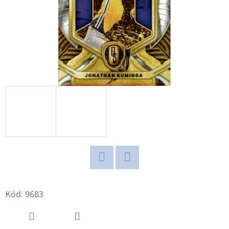
D
O
P
O
R
U
Č
U
J
E
M
E
Twitter
Facebook
Kód:
9683
ULTIMATE
GUARD
MAGNETIC