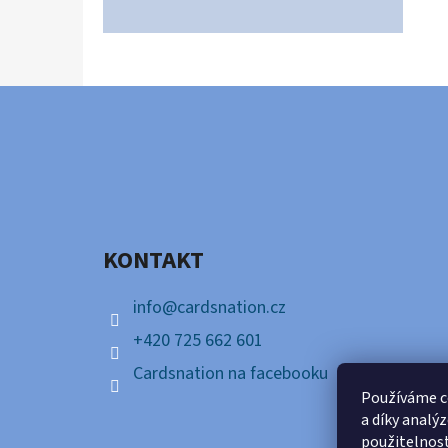
Z
Á
P
A
KONTAKT
T
Í
info
@
cardsnation.cz
+420 725 662 601
Cardsnation na facebooku
Používáme c
a díky analý
použitelnos