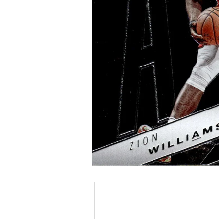
ULTRA PRO PLATINUM - 1 KS
POKÉMON TCG: ME0
BOOSTER BUNDLE
7 Kč
990 Kč