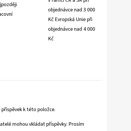
V rámci ČR a SR při
jpozději
objednávce nad 3 000
acovní
Kč Evropská Unie při
objednávce nad 4 000
Kč
 příspěvek k této položce.
vatelé mohou vkládat příspěvky. Prosím