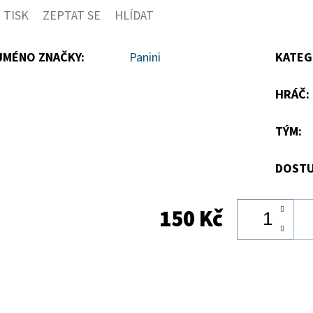
TISK
ZEPTAT SE
HLÍDAT
5
hvězdiček.
JMÉNO ZNAČKY
:
Panini
KATEG
HRÁČ
:
TÝM
:
DOSTU
150 Kč