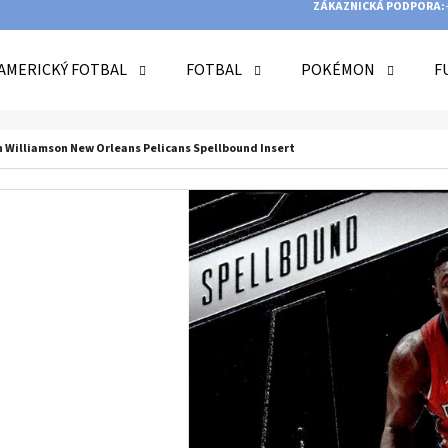
ZÁKAZNICKÁ PODPORA:
AMERICKÝ FOTBAL
FOTBAL
POKÉMON
F
O POTŘEBUJETE NAJÍT?
on Williamson New Orleans Pelicans Spellbound Insert
HLEDAT
DOPORUČUJEME