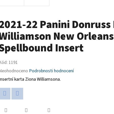
2021-22 Panini Donruss E
Williamson New Orleans
Spellbound Insert
Kód:
1191
Průměrné
Neohodnoceno
Podrobnosti hodnocení
hodnocení
Insertní karta Ziona Williamsona.
produktu
je
Twitter
Facebook
0,0
z