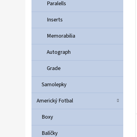
Í
Paralells
P
A
Inserts
ULTIMATE GUARD MAGNETIC CARD CASE 35PT
N
55 Kč
Memorabilia
E
L
Autograph
Grade
Samolepky
Americký Fotbal
Boxy
Balíčky