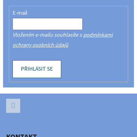
E-mail
Vložením e-mailu souhlasíte s
podmínkami
ochrany osobních údajů
PŘIHLÁSIT SE
Z
Á
P
Facebook
A
KONTAKT