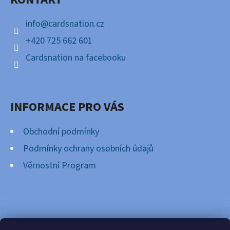
T
Í
info
@
cardsnation.cz
+420 725 662 601
Cardsnation na facebooku
INFORMACE PRO VÁS
Obchodní podmínky
Podmínky ochrany osobních údajů
Věrnostní Program
FACEBOOK