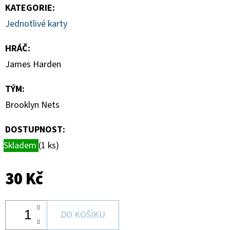
DONRUSS
KATEGORIE
:
HOBBY
BOX
Jednotlivé karty
5
990
HRÁČ
:
Kč
James Harden
TÝM
:
Brooklyn Nets
DOSTUPNOST:
Skladem
(1 ks)
30 Kč
DO KOŠÍKU