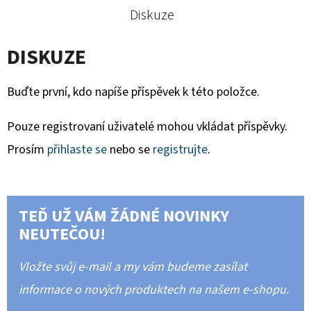
Diskuze
DISKUZE
Buďte první, kdo napíše příspěvek k této položce.
Pouze registrovaní uživatelé mohou vkládat příspěvky.
Prosím
přihlaste se
nebo se
registrujte
.
TEĎ UŽ VÁM ŽÁDNÉ NOVINKY
NEUTEČOU!
Vložte svůj e-mail a my vám budeme zasílat
informace o nových produktech na našem e-shopu.