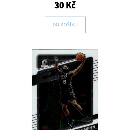
E
30 Kč
T
E
DO KOŠÍKU
N
A
J
Í
T
?
HLEDAT