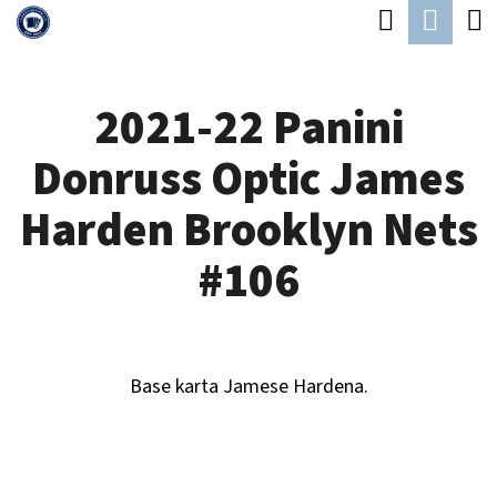
K
Hledat
Náku
Přejít
O
Zpět
Zpět
na
koší
Š
obsah
2021-22 Panini
Í
C
K
Donruss Optic James
O
P
Harden Brooklyn Nets
O
#106
T
Ř
E
Base karta Jamese Hardena.
B
U
J