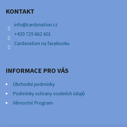
A
KONTAKT
T
Í
info
@
cardsnation.cz
+420 725 662 601
Cardsnation na facebooku
INFORMACE PRO VÁS
Obchodní podmínky
Podmínky ochrany osobních údajů
Věrnostní Program