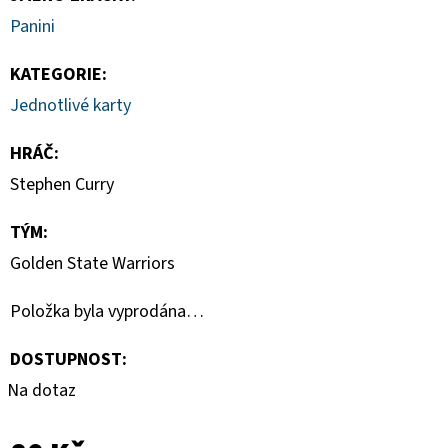
-
PITCH
Panini
BLACK
ELITE
KATEGORIE
:
TRAINER
BOX
Jednotlivé karty
1
890
HRÁČ
:
Kč
Stephen Curry
TÝM
:
Golden State Warriors
Položka byla vyprodána…
DOSTUPNOST:
Na dotaz