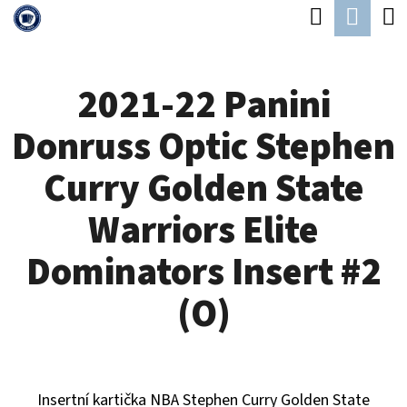
K
Hledat
Náku
Přejít
O
Zpět
Zpět
na
koší
Š
obsah
2021-22 Panini
Í
C
K
Donruss Optic Stephen
O
P
Curry Golden State
O
Warriors Elite
T
Ř
Dominators Insert #2
E
(O)
B
U
J
Insertní kartička NBA Stephen Curry Golden State