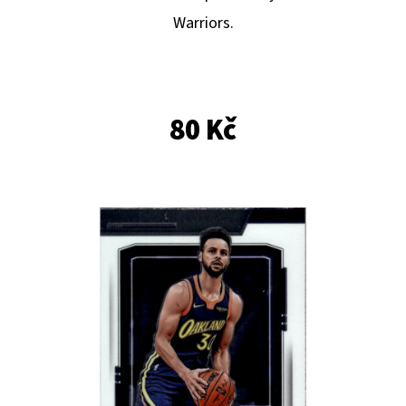
E
Warriors.
T
E
N
A
80 Kč
J
Í
T
?
HLEDAT