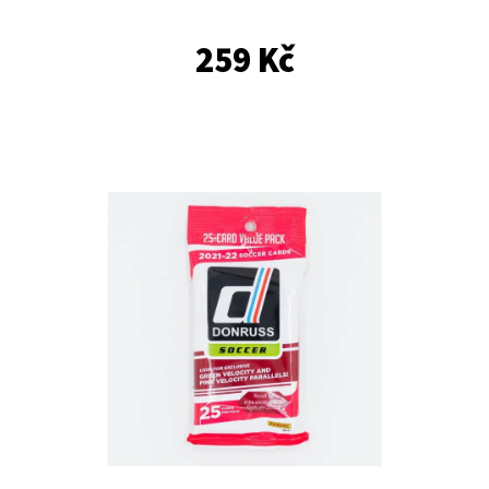
E
T
259 Kč
E
N
A
J
Í
T
?
HLEDAT