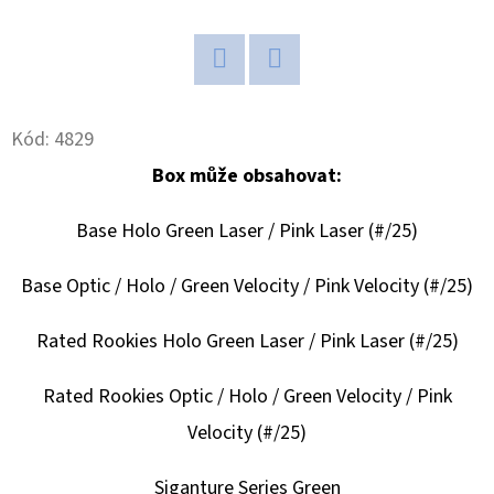
D
O
Twitter
Facebook
P
O
Kód:
4829
R
Box může obsahovat:
U
Č
Base Holo Green Laser / Pink Laser (#/25)
U
J
Base Optic / Holo / Green Velocity / Pink Velocity (#/25)
E
M
Rated Rookies Holo Green Laser / Pink Laser (#/25)
E
Rated Rookies Optic / Holo / Green Velocity / Pink
Velocity (#/25)
2024-
25
PANINI
Siganture Series Green