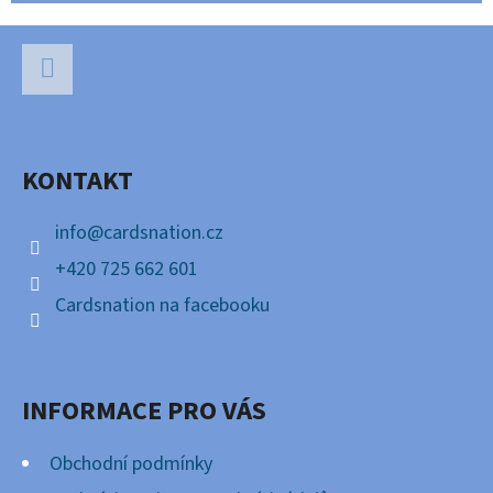
Z
Á
P
Facebook
A
KONTAKT
T
Í
info
@
cardsnation.cz
+420 725 662 601
Cardsnation na facebooku
INFORMACE PRO VÁS
Obchodní podmínky