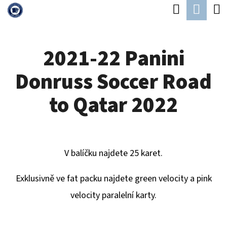
K
Hledat
Náku
Přejít
O
Zpět
Zpět
na
koší
Š
obsah
2021-22 Panini
Í
C
K
Donruss Soccer Road
O
P
to Qatar 2022
O
T
Ř
V balíčku najdete 25 karet.
E
B
Exklusivně ve fat packu najdete green velocity a pink
U
velocity paralelní karty.
J