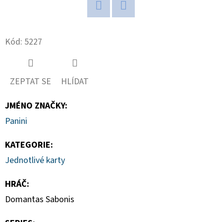
D
Twitter
Facebook
O
Kód:
5227
P
O
R
ZEPTAT SE
HLÍDAT
U
Č
JMÉNO ZNAČKY
:
U
Panini
J
E
KATEGORIE
:
M
Jednotlivé karty
E
HRÁČ
:
Domantas Sabonis
POKÉMON
TCG:
ME05