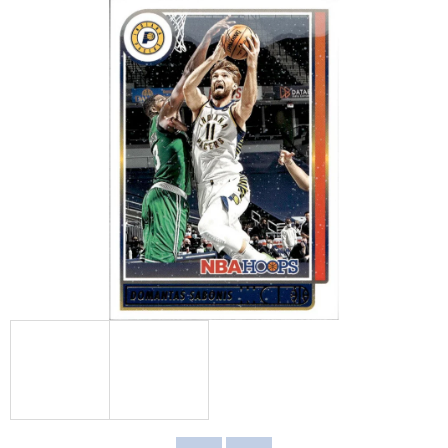
E
T
E
N
A
J
Í
T
?
HLEDAT