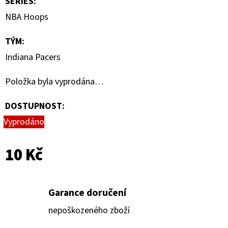
SERIES
:
-
PITCH
NBA Hoops
BLACK
ELITE
TRAINER
TÝM
:
BOX
Indiana Pacers
1
890
Položka byla vyprodána…
Kč
DOSTUPNOST:
Vyprodáno
10 Kč
Garance doručení
nepoškozeného zboží