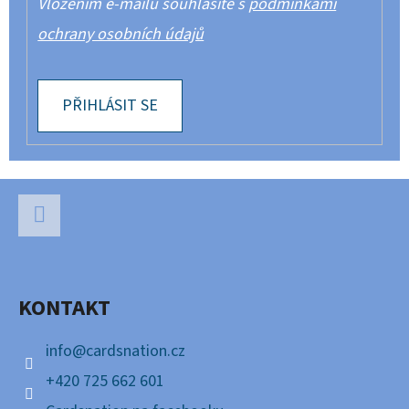
Vložením e-mailu souhlasíte s
podmínkami
ochrany osobních údajů
PŘIHLÁSIT SE
Z
Á
P
Facebook
A
KONTAKT
T
Í
info
@
cardsnation.cz
+420 725 662 601