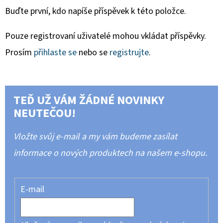
Buďte první, kdo napíše příspěvek k této položce.
Pouze registrovaní uživatelé mohou vkládat příspěvky.
Prosím
přihlaste se
nebo se
registrujte
.
TEĎ UŽ VÁM ŽÁDNÉ NOVINKY
NEUTEČOU!
Vložte svůj e-mail a my vám budeme zasílat
informace o nových produktech na našem e-shopu.
E-mail