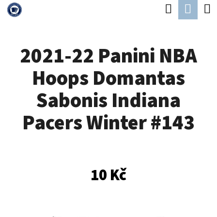
K
Hledat
Náku
Přejít
O
Zpět
Zpět
na
koší
Š
obsah
2021-22 Panini NBA
Í
C
K
Hoops Domantas
O
P
Sabonis Indiana
O
Pacers Winter #143
T
Ř
E
B
10 Kč
U
J