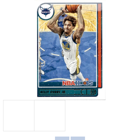
E
T
E
N
A
J
Í
T
?
HLEDAT