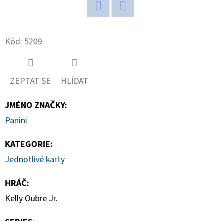
D
Twitter
Facebook
O
Kód:
5209
P
O
R
ZEPTAT SE
HLÍDAT
U
Č
JMÉNO ZNAČKY
:
U
Panini
J
E
KATEGORIE
:
M
Jednotlivé karty
E
HRÁČ
:
Kelly Oubre Jr.
POKÉMON
TCG:
ME05