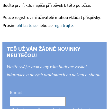
Buďte první, kdo napíše příspěvek k této položce.
Pouze registrovaní uživatelé mohou vkládat příspěvky.
Prosím
přihlaste se
nebo se
registrujte
.
TEĎ UŽ VÁM ŽÁDNÉ NOVINKY
NEUTEČOU!
Vložte svůj e-mail a my vám budeme zasílat
informace o nových produktech na našem e-shopu.
E-mail