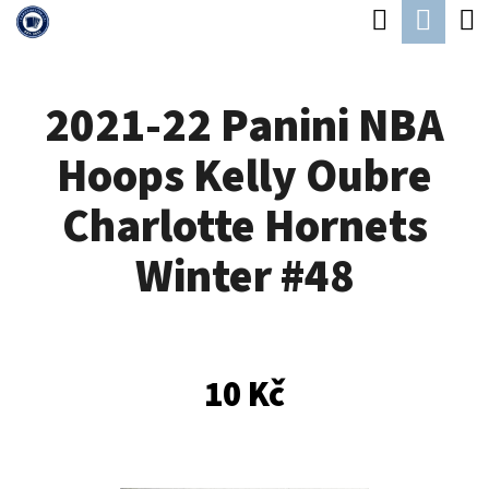
K
Hledat
Náku
Přejít
O
Zpět
Zpět
na
koší
Š
obsah
2021-22 Panini NBA
Í
C
K
Hoops Kelly Oubre
O
P
Charlotte Hornets
O
Winter #48
T
Ř
E
B
10 Kč
U
J