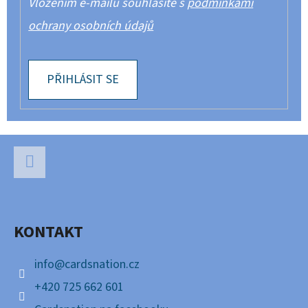
Vložením e-mailu souhlasíte s
podmínkami
ochrany osobních údajů
PŘIHLÁSIT SE
Z
Á
P
Facebook
A
KONTAKT
T
Í
info
@
cardsnation.cz
+420 725 662 601