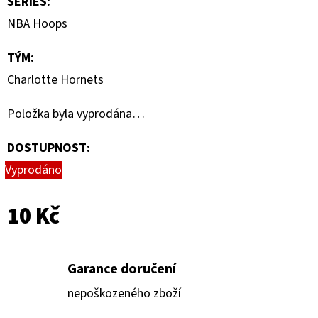
SERIES
:
-
PITCH
NBA Hoops
BLACK
BOOSTER
BUNDLE
TÝM
:
990
Charlotte Hornets
Kč
Položka byla vyprodána…
DOSTUPNOST:
Vyprodáno
10 Kč
Garance doručení
nepoškozeného zboží