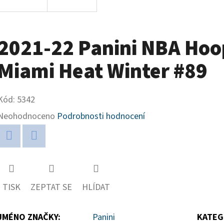
2021-22 Panini NBA Hoo
Miami Heat Winter #89
Kód:
5342
Průměrné
Neohodnoceno
Podrobnosti hodnocení
hodnocení
produktu
Twitter
Facebook
je
0,0
TISK
ZEPTAT SE
HLÍDAT
z
5
JMÉNO ZNAČKY
:
Panini
KATEG