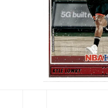
ULTRA PRO PLATINUM - 1 KS
POKÉMON TCG: ME0
BOOSTER BUNDLE
7 Kč
990 Kč