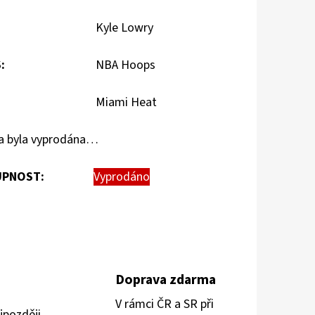
Kyle Lowry
S
:
NBA Hoops
Miami Heat
a byla vyprodána…
PNOST:
Vyprodáno
Doprava zdarma
V rámci ČR a SR při
jpozději