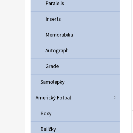
Í
Paralells
P
A
Inserts
ULTIMATE GUARD MAGNETIC CARD CASE 35PT
N
55 Kč
Memorabilia
E
L
Autograph
Grade
Samolepky
Americký Fotbal
Boxy
Balíčky