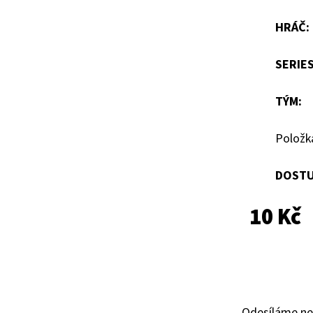
hvězdiček.
HRÁČ
:
SERIE
TÝM
:
Položk
DOSTU
10 Kč
Odesíláme ne