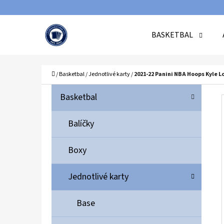
K
Přejít
O
Zpět
Zpět
na
BASKETBAL
Š
do
do
obsah
Í
obchodu
obchodu
C
K
Domů
/
Basketbal
/
Jednotlivé karty
/
2021-22 Panini NBA Hoops Kyle 
P
K
Přeskočit
Basketbal
A
O
kategorie
T
S
Balíčky
E
T
G
Boxy
O
R
R
A
Jednotlivé karty
I
N
E
N
Base