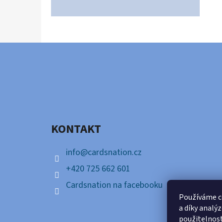
Z
Á
P
A
KONTAKT
T
Í
info
@
cardsnation.cz
+420 725 662 601
Cardsnation na facebooku
Používáme c
a díky analý
použitelnos