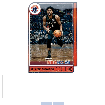
E
T
E
N
A
J
Í
T
?
HLEDAT