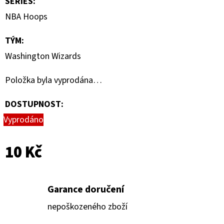
SERIES
:
HAUNTED
HOOPS
NBA Hoops
PACK
29
TÝM
:
Kč
Washington Wizards
Položka byla vyprodána…
DOSTUPNOST:
Vyprodáno
10 Kč
Garance doručení
nepoškozeného zboží