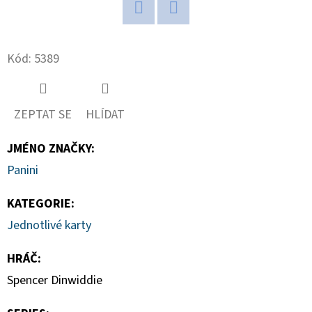
D
Twitter
Facebook
O
Kód:
5389
P
O
R
ZEPTAT SE
HLÍDAT
U
Č
JMÉNO ZNAČKY
:
U
Panini
J
E
KATEGORIE
:
M
Jednotlivé karty
E
HRÁČ
:
Spencer Dinwiddie
2024-
25
PANINI