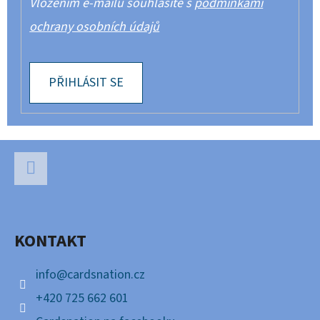
Vložením e-mailu souhlasíte s
podmínkami
ochrany osobních údajů
PŘIHLÁSIT SE
Z
Á
P
Facebook
A
KONTAKT
T
Í
info
@
cardsnation.cz
+420 725 662 601