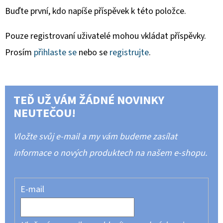
Buďte první, kdo napíše příspěvek k této položce.
Pouze registrovaní uživatelé mohou vkládat příspěvky.
Prosím
přihlaste se
nebo se
registrujte
.
TEĎ UŽ VÁM ŽÁDNÉ NOVINKY
NEUTEČOU!
Vložte svůj e-mail a my vám budeme zasílat
informace o nových produktech na našem e-shopu.
E-mail