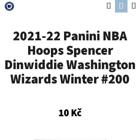
K
Hledat
Náku
Přejít
O
Zpět
Zpět
na
koší
Š
obsah
2021-22 Panini NBA
Í
C
K
Hoops Spencer
O
P
Dinwiddie Washington
O
Wizards Winter #200
T
Ř
E
B
10 Kč
U
J