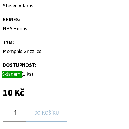
CARD
Steven Adams
CASE
35PT
SERIES
:
55
Kč
NBA Hoops
TÝM
:
Memphis Grizzlies
DOSTUPNOST:
Skladem
(1 ks)
10 Kč
DO KOŠÍKU