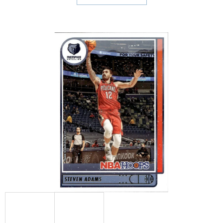
E
T
E
N
A
J
Í
T
?
HLEDAT