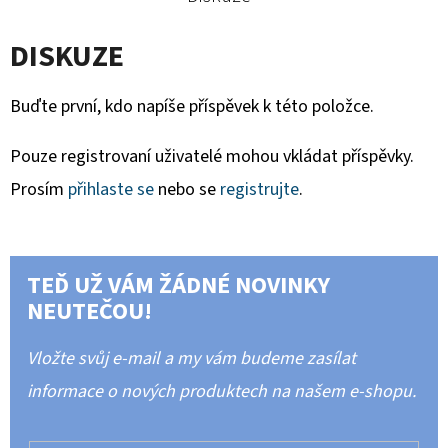
DISKUZE
Buďte první, kdo napíše příspěvek k této položce.
Pouze registrovaní uživatelé mohou vkládat příspěvky.
Prosím
přihlaste se
nebo se
registrujte
.
TEĎ UŽ VÁM ŽÁDNÉ NOVINKY
NEUTEČOU!
Vložte svůj e-mail a my vám budeme zasílat
informace o nových produktech na našem e-shopu.