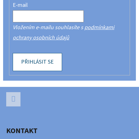
E-mail
Vložením e-mailu souhlasíte s
podmínkami
ochrany osobních údajů
PŘIHLÁSIT SE
Z
Á
P
Facebook
A
KONTAKT
T