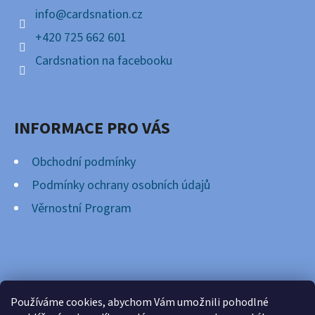
Í
info
@
cardsnation.cz
+420 725 662 601
Cardsnation na facebooku
INFORMACE PRO VÁS
Obchodní podmínky
Podmínky ochrany osobních údajů
Věrnostní Program
FACEBOOK
Používáme cookies, abychom Vám umožnili pohodlné