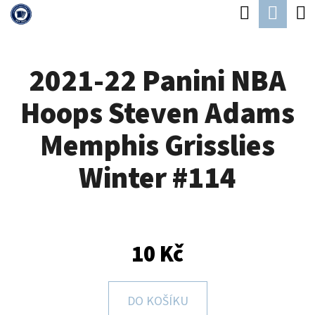
K
Hledat
Náku
Přejít
O
Zpět
Zpět
na
koší
Š
obsah
2021-22 Panini NBA
Í
C
K
Hoops Steven Adams
O
P
Memphis Grisslies
O
Winter #114
T
Ř
E
B
10 Kč
U
J
DO KOŠÍKU