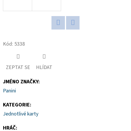
D
O
P
Twitter
Facebook
O
R
Kód:
5338
U
Č
U
ZEPTAT SE
HLÍDAT
J
E
JMÉNO ZNAČKY
:
M
Panini
E
KATEGORIE
:
Jednotlivé karty
ULTIMATE
GUARD
HRÁČ
:
MAGNETIC