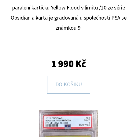
E
paralení kartičku Yellow Flood v limitu /10 ze série
T
Obsidian a karta je gradovaná u společnosti PSA se
E
známkou 9.
N
A
J
Í
1 990 Kč
T
?
DO KOŠÍKU
HLEDAT