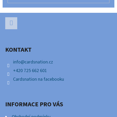
Z
Á
P
Facebook
A
KONTAKT
T
Í
info
@
cardsnation.cz
+420 725 662 601
Cardsnation na facebooku
INFORMACE PRO VÁS
Obchodní podmínky