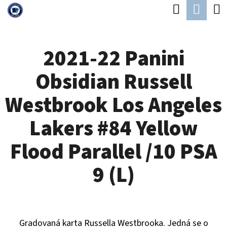
K
Hledat
Náku
Přejít
O
Zpět
Zpět
na
koší
Š
obsah
2021-22 Panini
Í
C
K
Obsidian Russell
O
P
Westbrook Los Angeles
O
Lakers #84 Yellow
T
Ř
Flood Parallel /10 PSA
E
9 (L)
B
U
J
Gradovaná karta Russella Westbrooka. Jedná se o