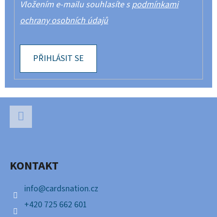
Vložením e-mailu souhlasíte s
podmínkami
ochrany osobních údajů
PŘIHLÁSIT SE
Z
Á
P
Facebook
A
KONTAKT
T
Í
info
@
cardsnation.cz
+420 725 662 601