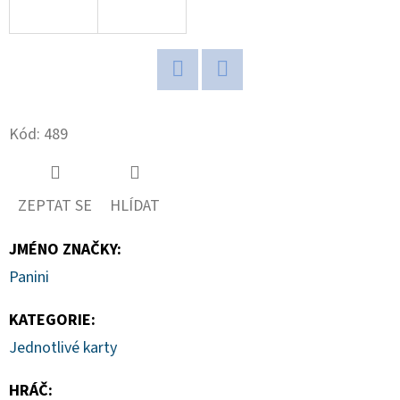
D
O
P
Twitter
Facebook
O
R
Kód:
489
U
Č
U
ZEPTAT SE
HLÍDAT
J
E
JMÉNO ZNAČKY
:
M
Panini
E
KATEGORIE
:
Jednotlivé karty
BCW
STOJÁNEK
HRÁČ
:
NA