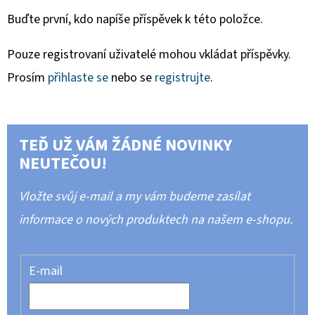
Buďte první, kdo napíše příspěvek k této položce.
Pouze registrovaní uživatelé mohou vkládat příspěvky.
Prosím
přihlaste se
nebo se
registrujte
.
TEĎ UŽ VÁM ŽÁDNÉ NOVINKY
NEUTEČOU!
Vložte svůj e-mail a my vám budeme zasílat
informace o nových produktech na našem e-shopu.
E-mail