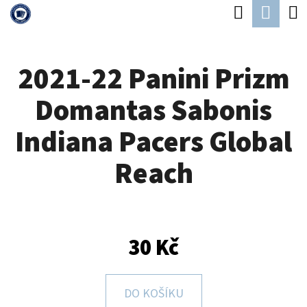
K
Hledat
Náku
Přejít
O
Zpět
Zpět
na
koší
Š
obsah
2021-22 Panini Prizm
Í
C
K
Domantas Sabonis
O
P
Indiana Pacers Global
O
Reach
T
Ř
E
B
30 Kč
U
J
DO KOŠÍKU