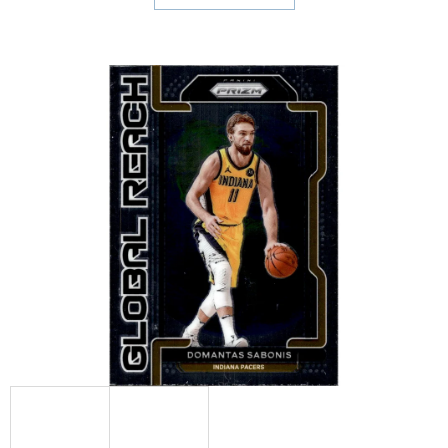
E
T
E
N
A
J
Í
T
?
HLEDAT