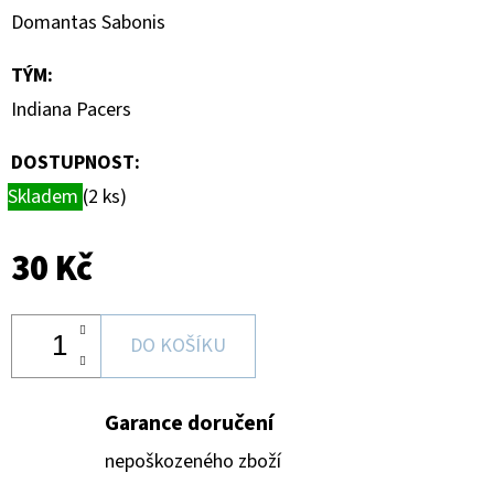
MAGNETICKÉ
Domantas Sabonis
HOLDERY
(1KS)
TÝM
:
19
Kč
Indiana Pacers
DOSTUPNOST:
Skladem
(2 ks)
30 Kč
DO KOŠÍKU
Garance doručení
nepoškozeného zboží