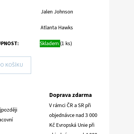
Jalen Johnson
Atlanta Hawks
PNOST:
Skladem
(1 ks)
O KOŠÍKU
Doprava zdarma
V rámci ČR a SR při
jpozději
objednávce nad 3 000
acovní
Kč Evropská Unie při