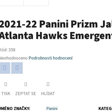
2021-22 Panini Prizm J
Atlanta Hawks Emergen
Kód:
358
Průměrné
Neohodnoceno
Podrobnosti hodnocení
hodnocení
produktu
Twitter
Facebook
je
0,0
TISK
ZEPTAT SE
HLÍDAT
z
5
JMÉNO ZNAČKY
:
Panini
KATEG