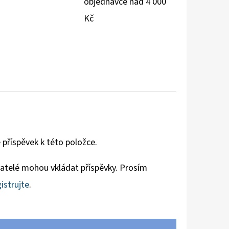
objednávce nad 4 000
Kč
 příspěvek k této položce.
vatelé mohou vkládat příspěvky. Prosím
istrujte
.