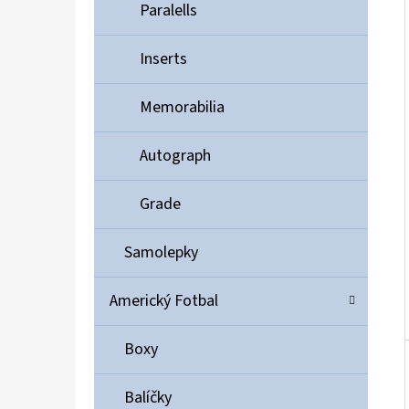
Í
Paralells
P
A
Inserts
ULTIMATE GUARD MAGNETIC CARD CASE 35PT
N
55 Kč
Memorabilia
E
L
Autograph
Grade
Samolepky
Americký Fotbal
Boxy
Balíčky