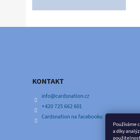
Z
Á
P
A
KONTAKT
T
Í
info
@
cardsnation.cz
+420 725 662 601
Cardsnation na facebooku
Používáme c
a díky analý
použitelnos