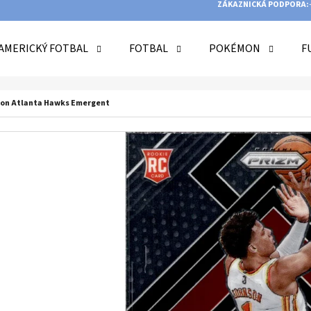
ZÁKAZNICKÁ PODPORA:
AMERICKÝ FOTBAL
FOTBAL
POKÉMON
F
O POTŘEBUJETE NAJÍT?
nson Atlanta Hawks Emergent
HLEDAT
DOPORUČUJEME