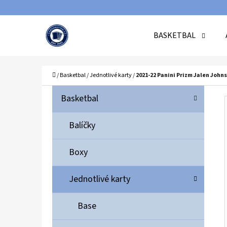
K
Přejít
O
Zpět
Zpět
na
BASKETBAL
Š
do
do
obsah
Í
obchodu
obchodu
C
K
Domů
/
Basketbal
/
Jednotlivé karty
/
2021-22 Panini Prizm Jalen Joh
P
K
Přeskočit
Basketbal
A
O
kategorie
T
S
Balíčky
E
T
G
Boxy
O
R
R
A
Jednotlivé karty
I
N
E
N
Base