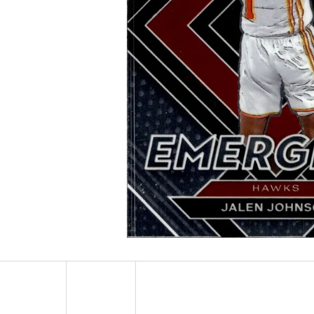
ULTRA PRO PLATINUM - 1 KS
POKÉMON TCG: ME0
BOOSTER BUNDLE
7 Kč
990 Kč