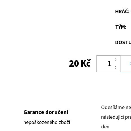
hvězdiček.
HRÁČ
:
TÝM
:
DOSTU
20 Kč
D
Odesíláme ne
Garance doručení
následující pr
nepoškozeného zboží
den