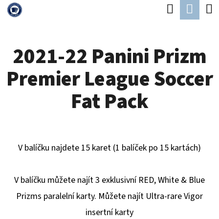
K
Hledat
Náku
Přejít
O
Zpět
Zpět
na
koší
Š
obsah
2021-22 Panini Prizm
Í
C
K
Premier League Soccer
O
P
Fat Pack
O
T
Ř
V balíčku najdete 15 karet (1 balíček po 15 kartách)
E
B
V balíčku můžete najít 3 exklusivní RED, White & Blue
U
Prizms paralelní karty. Můžete najít Ultra-rare Vigor
J
insertní karty