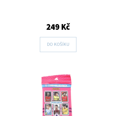
E
T
E
249 Kč
N
A
J
DO KOŠÍKU
Í
T
?
HLEDAT