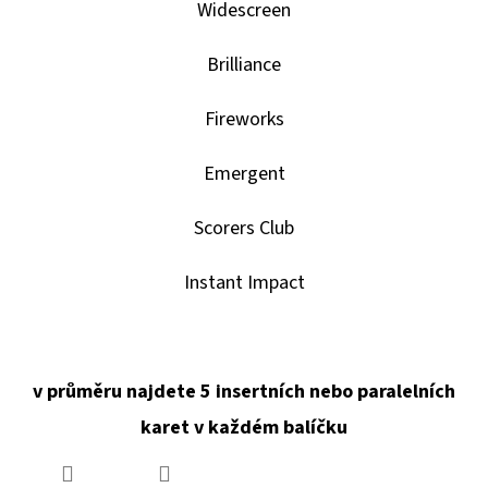
SPORTS
Widescreen
VINYL
FIGURE
LAKERS
Brilliance
-
LEBRON
Fireworks
JAMES
9
CM
Emergent
389
Kč
Scorers Club
Instant Impact
v průměru najdete 5 insertních nebo paralelních
karet v každém balíčku