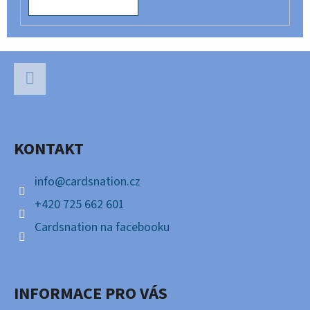
Z
Á
P
Facebook
A
KONTAKT
T
Í
info
@
cardsnation.cz
+420 725 662 601
Cardsnation na facebooku
INFORMACE PRO VÁS