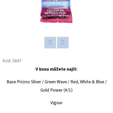
D
O
P
O
R
U
Č
Twitter
Facebook
U
Kód:
3847
J
V boxu můžete najít:
E
M
Base Prizms Silver / Green Wave / Red, White & Blue /
E
Gold Power (#/1)
NBA
Vigour
LEGENDS
POP!