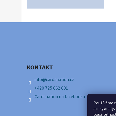
Z
Á
P
A
KONTAKT
T
Í
info
@
cardsnation.cz
+420 725 662 601
Cardsnation na facebooku
Používáme c
a díky analý
použitelnos