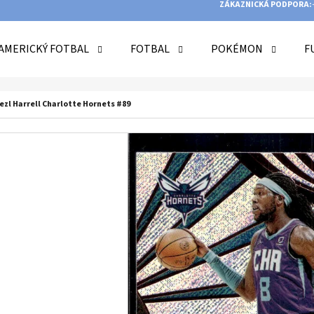
ZÁKAZNICKÁ PODPORA:
AMERICKÝ FOTBAL
FOTBAL
POKÉMON
F
O POTŘEBUJETE NAJÍT?
ezl Harrell Charlotte Hornets #89
HLEDAT
DOPORUČUJEME