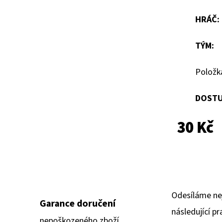
hvězdiček.
HRÁČ
:
TÝM
:
Položk
DOSTU
30 Kč
Odesíláme ne
Garance doručení
následující pr
nepoškozeného zboží