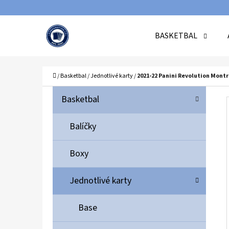
K
Přejít
O
Zpět
Zpět
na
BASKETBAL
Š
do
do
obsah
Í
obchodu
obchodu
C
K
Domů
/
Basketbal
/
Jednotlivé karty
/
2021-22 Panini Revolution Montr
P
K
Přeskočit
Basketbal
A
O
kategorie
T
S
Balíčky
E
T
G
Boxy
O
R
R
A
Jednotlivé karty
I
N
E
N
Base