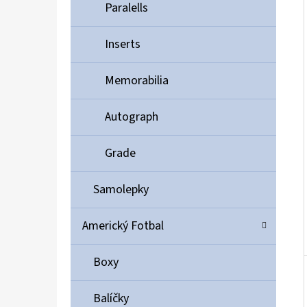
Í
Paralells
P
A
Inserts
ULTIMATE GUARD MAGNETIC CARD CASE 35PT
N
55 Kč
Memorabilia
E
L
Autograph
Grade
Samolepky
Americký Fotbal
Boxy
Balíčky