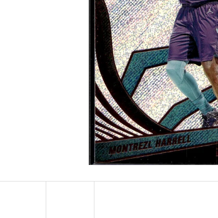
ULTRA PRO PLATINUM - 1 KS
POKÉMON TCG: ME0
BOOSTER BUNDLE
7 Kč
990 Kč