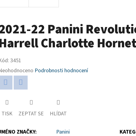
2021-22 Panini Revoluti
Harrell Charlotte Horne
Kód:
3451
Průměrné
Neohodnoceno
Podrobnosti hodnocení
hodnocení
produktu
Twitter
Facebook
je
0,0
TISK
ZEPTAT SE
HLÍDAT
z
5
JMÉNO ZNAČKY
:
Panini
KATEG