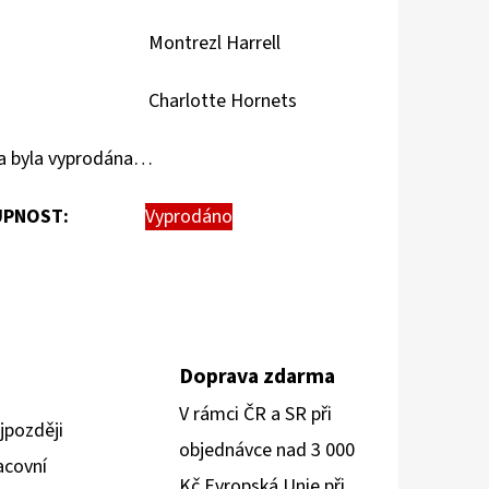
Montrezl Harrell
Charlotte Hornets
a byla vyprodána…
PNOST:
Vyprodáno
Doprava zdarma
V rámci ČR a SR při
jpozději
objednávce nad 3 000
acovní
Kč Evropská Unie při