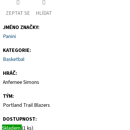
-
PITCH
BLACK
ZEPTAT SE
HLÍDAT
BOOSTER
BUNDLE
JMÉNO ZNAČKY
:
990
Panini
Kč
KATEGORIE
:
Basketbal
HRÁČ
:
Anfernee Simons
TÝM
:
Portland Trail Blazers
DOSTUPNOST:
Skladem
(1 ks)