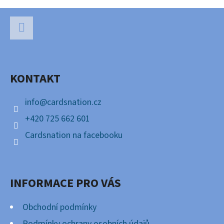
Z
Á
P
Facebook
A
KONTAKT
T
Í
info
@
cardsnation.cz
+420 725 662 601
Cardsnation na facebooku
INFORMACE PRO VÁS
Obchodní podmínky
Podmínky ochrany osobních údajů