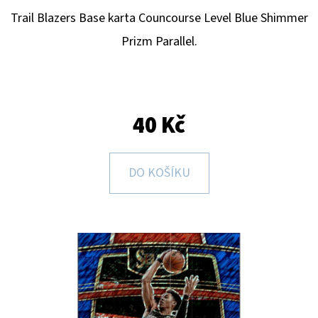
E
Trail Blazers
Base karta Councourse Level Blue Shimmer
T
Prizm Parallel.
E
N
A
J
40 Kč
Í
T
DO KOŠÍKU
?
HLEDAT