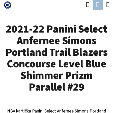
K
Hledat
Náku
Přejít
O
Zpět
Zpět
na
koší
Š
obsah
2021-22 Panini Select
Í
C
K
Anfernee Simons
O
P
Portland Trail Blazers
O
Concourse Level Blue
T
Ř
Shimmer Prizm
E
Parallel #29
B
U
J
NBA kartička Panini Select
Anfernee Simons Portland