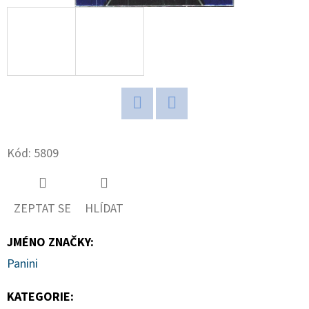
D
O
P
O
R
U
Twitter
Facebook
Č
Kód:
5809
U
J
E
M
ZEPTAT SE
HLÍDAT
E
JMÉNO ZNAČKY
:
Panini
BCW
STOJÁNEK
KATEGORIE
:
NA