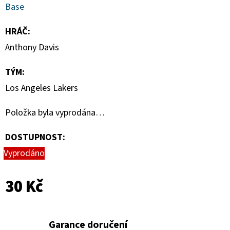
MAGNETICKÉ
Base
HOLDERY
(1KS)
HRÁČ
:
19
Anthony Davis
Kč
TÝM
:
Los Angeles Lakers
Položka byla vyprodána…
DOSTUPNOST:
Vyprodáno
30 Kč
Garance doručení