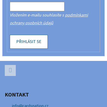
Vložením e-mailu souhlasíte s
podmínkami
ochrany osobních údajů
PŘIHLÁSIT SE
Z
Á
P
Facebook
A
KONTAKT
T
Í
info
@
cardsnation.cz