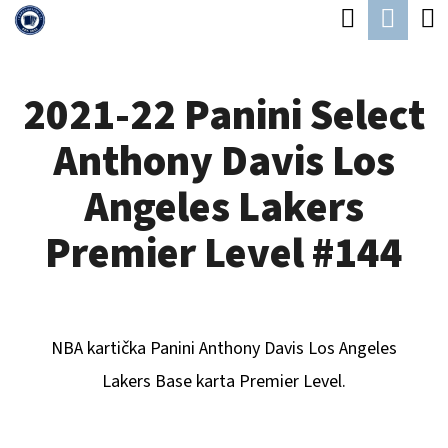
K
Hledat
Náku
Přejít
O
Zpět
Zpět
na
koší
Š
obsah
2021-22 Panini Select
Í
C
K
Anthony Davis Los
O
P
Angeles Lakers
O
Premier Level #144
T
Ř
E
NBA kartička Panini
Anthony Davis Los Angeles
B
Lakers
B
ase karta Premier Level.
U
J