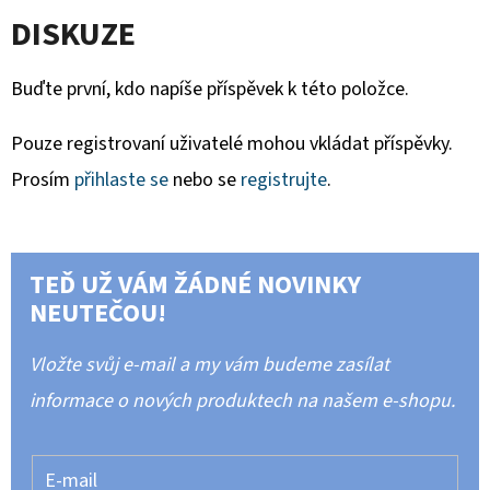
DISKUZE
Buďte první, kdo napíše příspěvek k této položce.
Pouze registrovaní uživatelé mohou vkládat příspěvky.
Prosím
přihlaste se
nebo se
registrujte
.
TEĎ UŽ VÁM ŽÁDNÉ NOVINKY
NEUTEČOU!
Vložte svůj e-mail a my vám budeme zasílat
informace o nových produktech na našem e-shopu.
E-mail