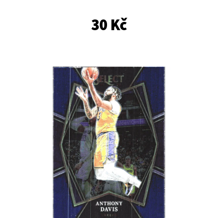
E
T
30 Kč
E
N
A
J
Í
T
?
HLEDAT