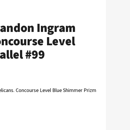
Brandon Ingram
oncourse Level
llel #99
elicans. Concourse Level Blue Shimmer Prizm