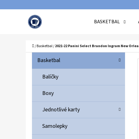
K
Přejít
O
Zpět
Zpět
na
BASKETBAL
Š
do
do
obsah
Í
obchodu
obchodu
C
K
Domů
/
Basketbal
/
2021-22 Panini Select Brandon Ingram New Orlea
P
K
Přeskočit
Basketbal
A
O
kategorie
T
S
Balíčky
E
T
G
Boxy
O
R
R
A
Jednotlivé karty
I
N
E
N
Samolepky