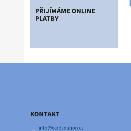
PŘIJÍMÁME ONLINE
PLATBY
Z
Á
P
A
KONTAKT
T
Í
info
@
cardsnation.cz