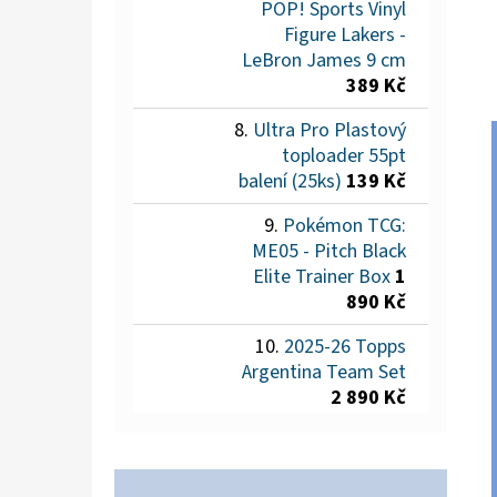
POP! Sports Vinyl
Figure Lakers -
LeBron James 9 cm
389 Kč
Ultra Pro Plastový
toploader 55pt
balení (25ks)
139 Kč
Pokémon TCG:
ME05 - Pitch Black
Elite Trainer Box
1
890 Kč
2025-26 Topps
Argentina Team Set
2 890 Kč