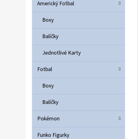
Í
Americký Fotbal
P
A
Boxy
ULTIMATE GUARD MAGNETIC CARD CASE 35PT
N
55 Kč
Balíčky
E
L
Jednotlivé Karty
Fotbal
Boxy
Balíčky
Pokémon
Funko Figurky