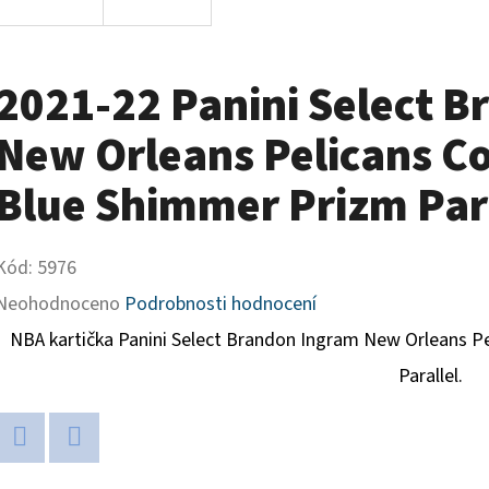
2021-22 Panini Select 
New Orleans Pelicans C
Blue Shimmer Prizm Para
Kód:
5976
Průměrné
Neohodnoceno
Podrobnosti hodnocení
hodnocení
NBA kartička Panini Select Brandon Ingram New Orleans P
produktu
Parallel.
je
0,0
Twitter
Facebook
z