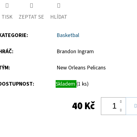
5
TISK
ZEPTAT SE
HLÍDAT
hvězdiček.
KATEGORIE
:
Basketbal
HRÁČ
:
Brandon Ingram
TÝM
:
New Orleans Pelicans
DOSTUPNOST:
Skladem
(1 ks)
40 Kč
D