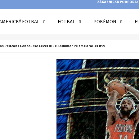
ZÁKAZNICKÁ PODPORA:
AMERICKÝ FOTBAL
FOTBAL
POKÉMON
F
O POTŘEBUJETE NAJÍT?
ns Pelicans Concourse Level Blue Shimmer Prizm Parallel #99
HLEDAT
DOPORUČUJEME