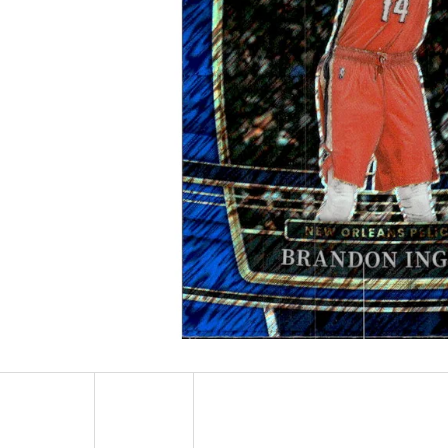
ULTRA PRO PLATINUM - 1 KS
POKÉMON TCG: ME0
BOOSTER BUNDLE
7 Kč
990 Kč