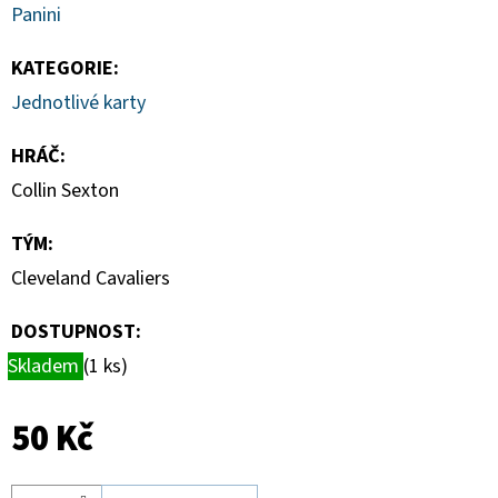
DONRUSS
Panini
HOBBY
BOX
KATEGORIE
:
5
Jednotlivé karty
990
Kč
HRÁČ
:
Collin Sexton
TÝM
:
Cleveland Cavaliers
DOSTUPNOST:
Skladem
(1 ks)
50 Kč