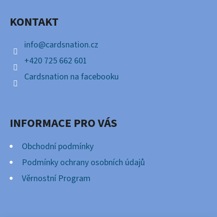
A
KONTAKT
T
Í
info
@
cardsnation.cz
+420 725 662 601
Cardsnation na facebooku
INFORMACE PRO VÁS
Obchodní podmínky
Podmínky ochrany osobních údajů
Věrnostní Program