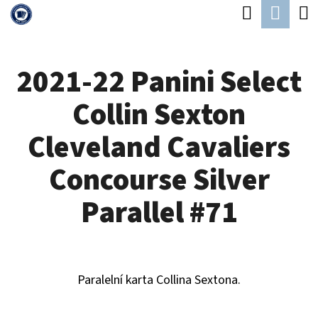
K
Hledat
Náku
Přejít
O
Zpět
Zpět
na
koší
Š
obsah
2021-22 Panini Select
Í
C
K
Collin Sexton
O
P
Cleveland Cavaliers
O
Concourse Silver
T
Ř
Parallel #71
E
B
U
Paralelní karta Collina Sextona.
J