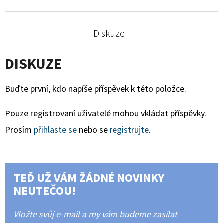
Diskuze
DISKUZE
Buďte první, kdo napíše příspěvek k této položce.
Pouze registrovaní uživatelé mohou vkládat příspěvky.
Prosím
přihlaste se
nebo se
registrujte
.
TEĎ UŽ VÁM ŽÁDNÉ NOVINKY
NEUTEČOU!
Vložte svůj e-mail a my vám budeme zasílat