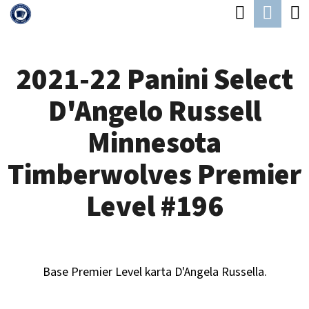
K
Hledat
Náku
Přejít
O
Zpět
Zpět
na
koší
Š
obsah
2021-22 Panini Select
Í
C
K
D'Angelo Russell
O
P
Minnesota
O
Timberwolves Premier
T
Ř
Level #196
E
B
U
Base Premier Level karta D'Angela Russella.
J