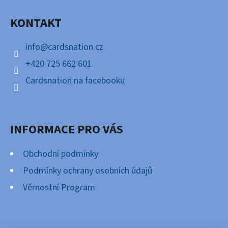
A
KONTAKT
T
Í
info
@
cardsnation.cz
+420 725 662 601
Cardsnation na facebooku
INFORMACE PRO VÁS
Obchodní podmínky
Podmínky ochrany osobních údajů
Věrnostní Program