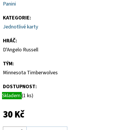
CARD
Panini
CASE
35PT
KATEGORIE
:
55
Jednotlivé karty
Kč
HRÁČ
:
D'Angelo Russell
TÝM
:
Minnesota Timberwolves
DOSTUPNOST:
Skladem
(1 ks)
30 Kč