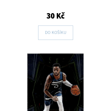
E
T
30 Kč
E
N
DO KOŠÍKU
A
J
Í
T
?
HLEDAT