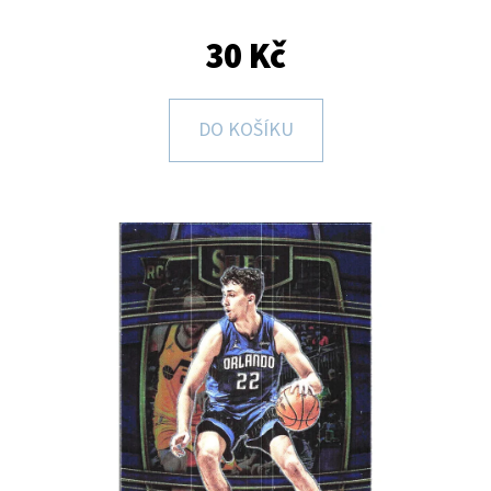
E
T
30 Kč
E
N
DO KOŠÍKU
A
J
Í
T
?
HLEDAT