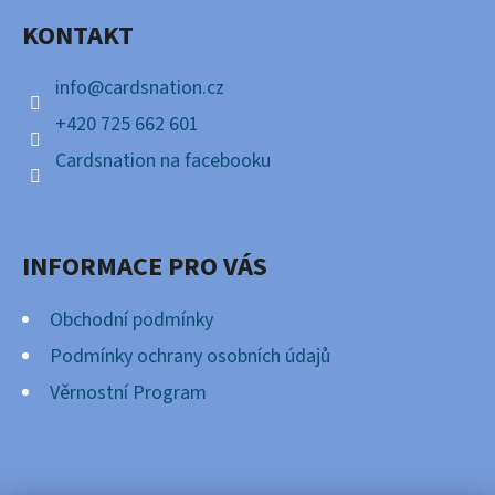
A
KONTAKT
T
Í
info
@
cardsnation.cz
+420 725 662 601
Cardsnation na facebooku
INFORMACE PRO VÁS
Obchodní podmínky
Podmínky ochrany osobních údajů
Věrnostní Program