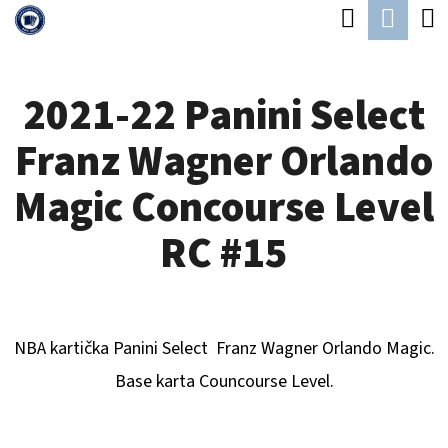
K
Hledat
Náku
Přejít
O
Zpět
Zpět
na
koší
Š
obsah
2021-22 Panini Select
Í
C
K
Franz Wagner Orlando
O
P
Magic Concourse Level
O
RC #15
T
Ř
E
NBA kartička Panini Select
Franz Wagner Orlando Magic
.
B
Base karta Councourse Level.
U
J