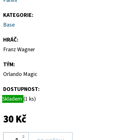
Panini
-
1
KS
KATEGORIE
:
7
Base
Kč
HRÁČ
:
Franz Wagner
TÝM
:
Orlando Magic
DOSTUPNOST:
Skladem
(1 ks)
30 Kč