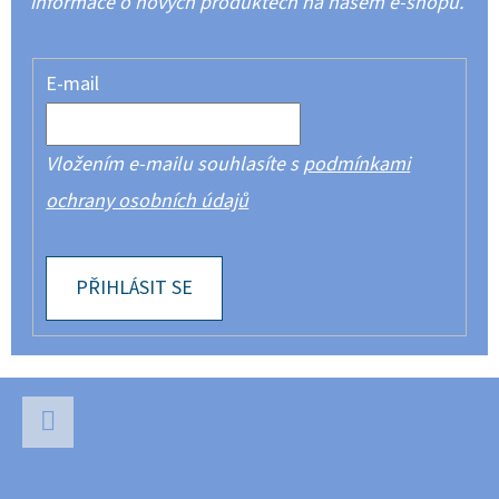
informace o nových produktech na našem e-shopu.
E-mail
Vložením e-mailu souhlasíte s
podmínkami
ochrany osobních údajů
PŘIHLÁSIT SE
Z
Á
P
Facebook