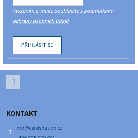
Vložením e-mailu souhlasíte s
podmínkami
ochrany osobních údajů
PŘIHLÁSIT SE
Z
Á
P
Facebook
A
KONTAKT
T
Í
info
@
cardsnation.cz