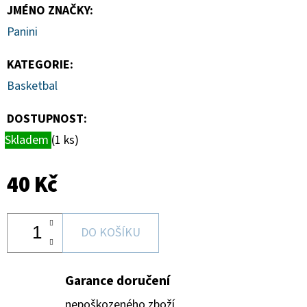
-
JMÉNO ZNAČKY
:
1
KS
Panini
7
Kč
KATEGORIE
:
Basketbal
DOSTUPNOST:
Skladem
(1 ks)
40 Kč
DO KOŠÍKU
Garance doručení
nepoškozeného zboží