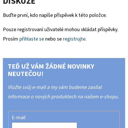
DISKUZE
Buďte první, kdo napíše příspěvek k této položce.
Pouze registrovaní uživatelé mohou vkládat příspěvky.
Prosím
přihlaste se
nebo se
registrujte
.
TEĎ UŽ VÁM ŽÁDNÉ NOVINKY
NEUTEČOU!
Vložte svůj e-mail a my vám budeme zasílat
informace o nových produktech na našem e-shopu.
E-mail