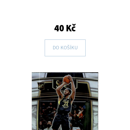
E
T
E
40 Kč
N
A
DO KOŠÍKU
J
Í
T
?
HLEDAT