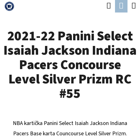
K
Hledat
Náku
Přejít
O
Zpět
Zpět
na
koší
Š
obsah
2021-22 Panini Select
Í
C
K
Isaiah Jackson Indiana
O
P
Pacers Concourse
O
Level Silver Prizm RC
T
Ř
#55
E
B
U
NBA kartička Panini Select
Isaiah Jackson Indiana
J
Pacers
Base karta Councourse Level Silver Prizm.