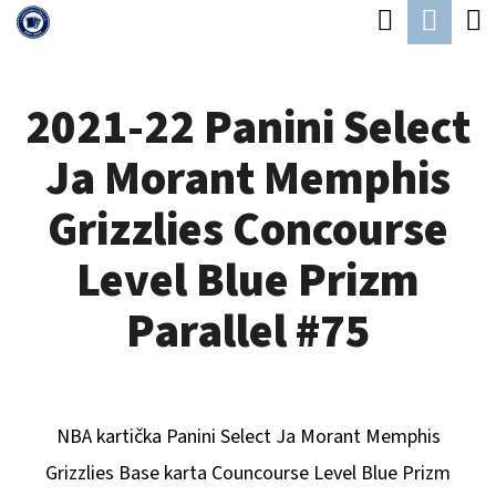
K
Hledat
Náku
Přejít
O
Zpět
Zpět
na
koší
Š
obsah
2021-22 Panini Select
Í
C
K
Ja Morant Memphis
O
P
Grizzlies Concourse
O
Level Blue Prizm
T
Ř
Parallel #75
E
B
U
NBA kartička Panini Select
Ja Morant Memphis
J
Grizzlies
B
ase karta Councourse Level Blue Prizm