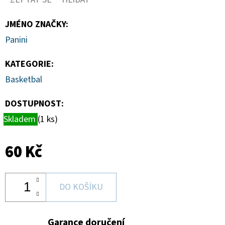
BASEBALL
BLASTER
BOX
JMÉNO ZNAČKY
:
1
Panini
250
Kč
KATEGORIE
:
Basketbal
DOSTUPNOST:
Skladem
(1 ks)
60 Kč
DO KOŠÍKU
Garance doručení