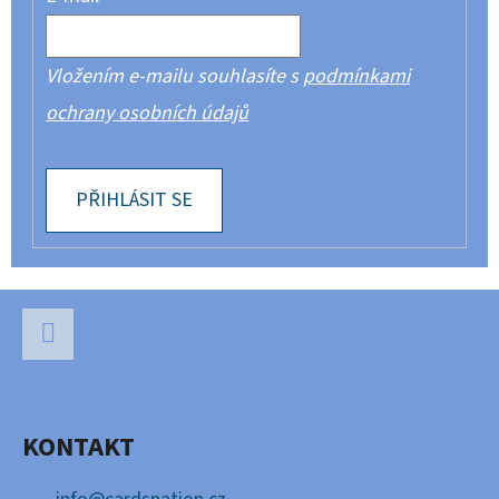
Vložením e-mailu souhlasíte s
podmínkami
ochrany osobních údajů
PŘIHLÁSIT SE
Z
Á
P
Facebook
A
KONTAKT
T
Í