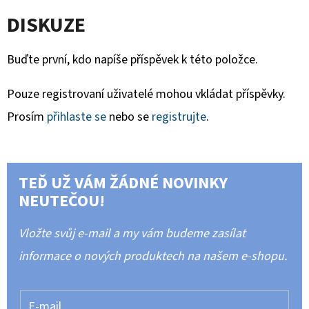
DISKUZE
Buďte první, kdo napíše příspěvek k této položce.
Pouze registrovaní uživatelé mohou vkládat příspěvky.
Prosím
přihlaste se
nebo se
registrujte
.
TEĎ UŽ VÁM ŽÁDNÉ NOVINKY
NEUTEČOU!
Vložte svůj e-mail a my vám budeme zasílat
informace o nových produktech na našem e-shopu.
E-mail