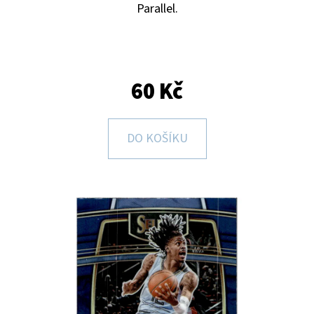
E
Parallel.
T
E
N
60 Kč
A
J
DO KOŠÍKU
Í
T
?
HLEDAT