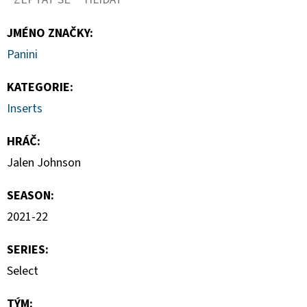
BASEBALL
BLASTER
BOX
JMÉNO ZNAČKY
:
1
Panini
250
Kč
KATEGORIE
:
Inserts
HRÁČ
:
Jalen Johnson
SEASON
:
2021-22
SERIES
:
Select
TÝM
: