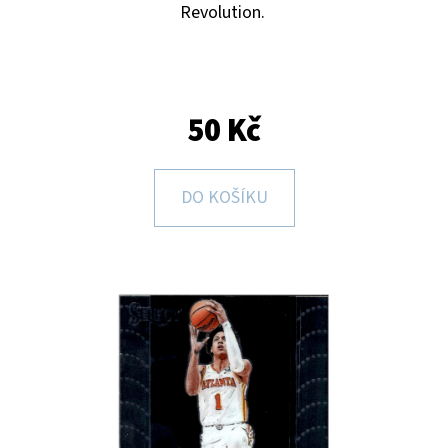
E
Revolution.
T
E
N
50 Kč
A
J
DO KOŠÍKU
Í
T
?
HLEDAT