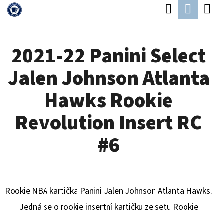
K
Hledat
Náku
Přejít
O
Zpět
Zpět
na
koší
Š
obsah
2021-22 Panini Select
Í
C
K
Jalen Johnson Atlanta
O
P
Hawks Rookie
O
Revolution Insert RC
T
Ř
#6
E
B
U
Rookie NBA kartička Panini Jalen Johnson Atlanta Hawks.
J
Jedná se o rookie insertní kartičku ze setu Rookie