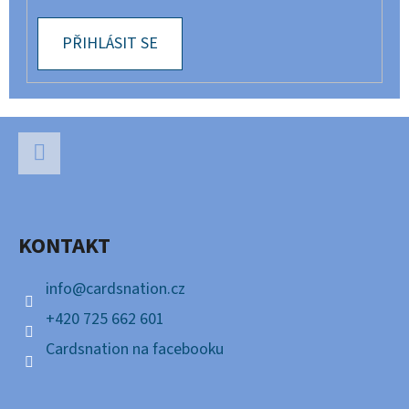
PŘIHLÁSIT SE
Z
Á
P
Facebook
A
KONTAKT
T
Í
info
@
cardsnation.cz
+420 725 662 601
Cardsnation na facebooku