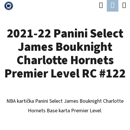
K
Hledat
Náku
Přejít
O
Zpět
Zpět
na
koší
Š
obsah
2021-22 Panini Select
Í
C
K
James Bouknight
O
P
Charlotte Hornets
O
Premier Level RC #122
T
Ř
E
NBA kartička Panini Select
James Bouknight Charlotte
B
Hornets
B
ase karta Premier Level.
U
J