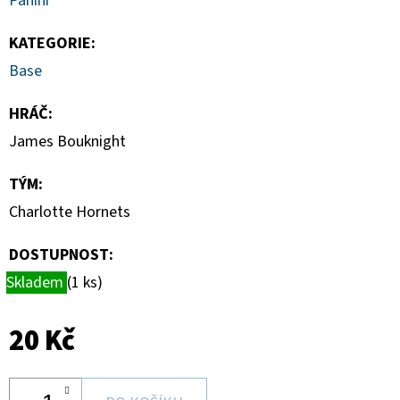
Panini
-
1
KS
KATEGORIE
:
7
Base
Kč
HRÁČ
:
James Bouknight
TÝM
:
Charlotte Hornets
DOSTUPNOST:
Skladem
(1 ks)
20 Kč