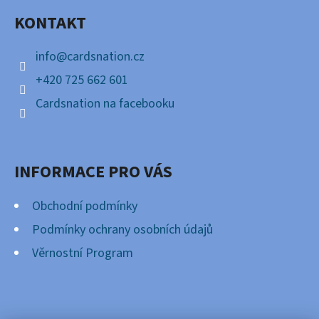
A
KONTAKT
T
Í
info
@
cardsnation.cz
+420 725 662 601
Cardsnation na facebooku
INFORMACE PRO VÁS
Obchodní podmínky
Podmínky ochrany osobních údajů
Věrnostní Program