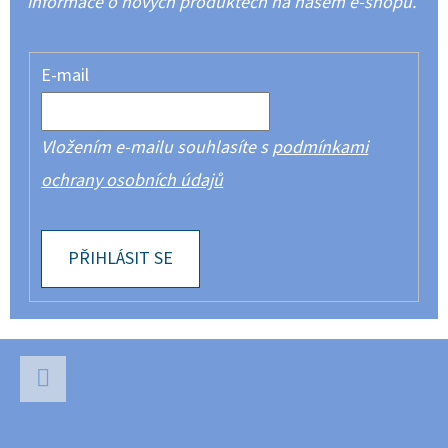
informace o nových produktech na našem e-shopu.
E-mail
Vložením e-mailu souhlasíte s
podmínkami
ochrany osobních údajů
PŘIHLÁSIT SE
Z
Á
P
Facebook