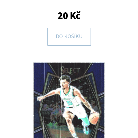
E
T
20 Kč
E
N
DO KOŠÍKU
A
J
Í
T
?
HLEDAT