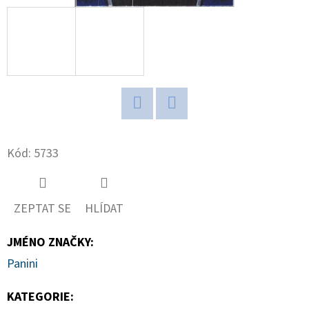
D
O
P
O
R
U
Twitter
Facebook
Č
Kód:
5733
U
J
E
M
ZEPTAT SE
HLÍDAT
E
JMÉNO ZNAČKY
:
Panini
ULTRA
PRO
KATEGORIE
:
PLATINUM