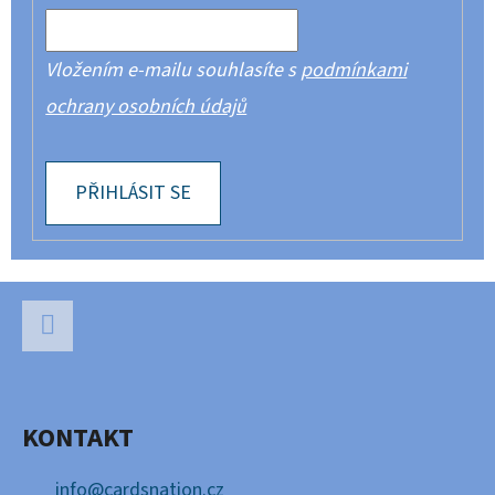
Vložením e-mailu souhlasíte s
podmínkami
ochrany osobních údajů
PŘIHLÁSIT SE
Z
Á
P
Facebook
A
KONTAKT
T
Í
info
@
cardsnation.cz