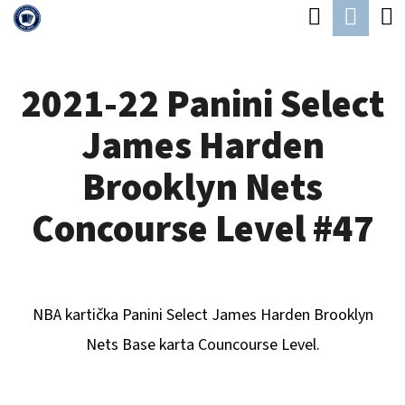
K
Hledat
Náku
Přejít
O
Zpět
Zpět
na
koší
Š
obsah
2021-22 Panini Select
Í
C
K
James Harden
O
P
Brooklyn Nets
O
Concourse Level #47
T
Ř
E
NBA kartička Panini Select
James Harden Brooklyn
B
Nets
Base karta Councourse Level.
U
J