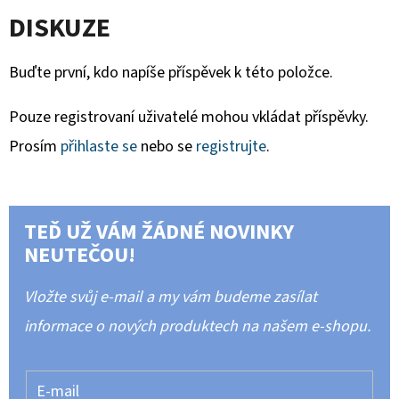
DISKUZE
Buďte první, kdo napíše příspěvek k této položce.
Pouze registrovaní uživatelé mohou vkládat příspěvky.
Prosím
přihlaste se
nebo se
registrujte
.
TEĎ UŽ VÁM ŽÁDNÉ NOVINKY
NEUTEČOU!
Vložte svůj e-mail a my vám budeme zasílat
informace o nových produktech na našem e-shopu.
E-mail