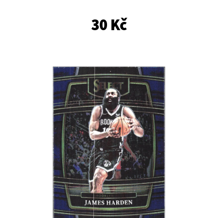
E
T
30 Kč
E
N
A
J
Í
T
?
HLEDAT