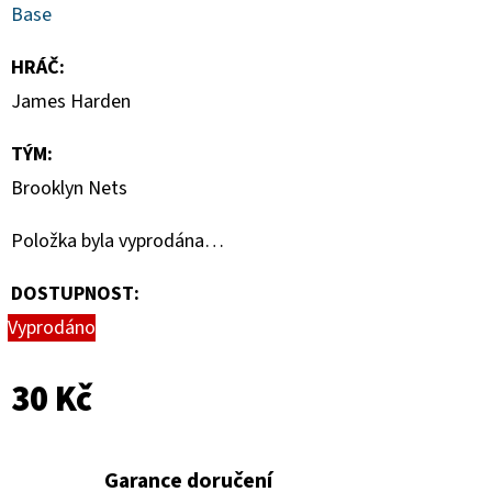
-
Base
1
KS
HRÁČ
:
7
James Harden
Kč
TÝM
:
Brooklyn Nets
Položka byla vyprodána…
DOSTUPNOST:
Vyprodáno
30 Kč
Garance doručení