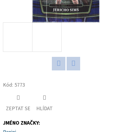
D
O
P
O
R
U
Č
U
J
Twitter
Facebook
E
Kód:
5773
M
E
ZEPTAT SE
HLÍDAT
POKÉMON
JMÉNO ZNAČKY
:
TCG:
ME05