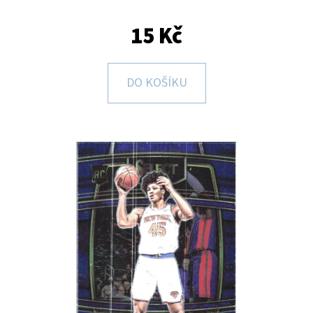
E
T
15 Kč
E
N
DO KOŠÍKU
A
J
Í
T
?
HLEDAT