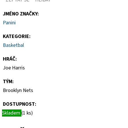
-
1
KS
JMÉNO ZNAČKY
:
7
Panini
Kč
KATEGORIE
:
Basketbal
HRÁČ
:
Joe Harris
TÝM
:
Brooklyn Nets
DOSTUPNOST:
Skladem
(1 ks)