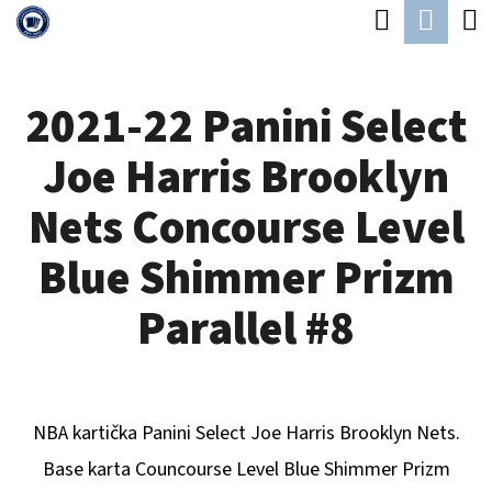
K
Hledat
Náku
Přejít
O
Zpět
Zpět
na
koší
Š
obsah
2021-22 Panini Select
Í
C
K
Joe Harris Brooklyn
O
P
Nets Concourse Level
O
Blue Shimmer Prizm
T
Ř
Parallel #8
E
B
U
NBA kartička Panini Select J
oe Harris Brooklyn Nets
.
J
Base karta Councourse Level Blue Shimmer Prizm