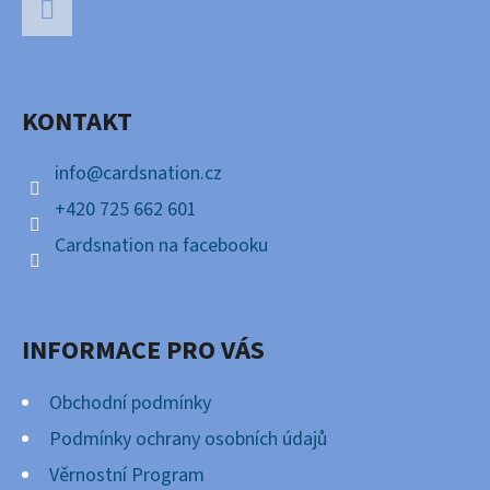
Á
P
Facebook
A
KONTAKT
T
Í
info
@
cardsnation.cz
+420 725 662 601
Cardsnation na facebooku
INFORMACE PRO VÁS
Obchodní podmínky
Podmínky ochrany osobních údajů
Věrnostní Program