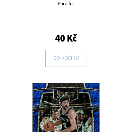
E
Parallel.
T
E
N
40 Kč
A
J
DO KOŠÍKU
Í
T
?
HLEDAT