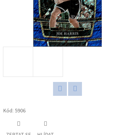
D
O
P
O
R
U
Č
U
J
E
M
E
Twitter
Facebook
Kód:
5906
ULTRA
PRO
PLATINUM
ZEPTAT SE
HLÍDAT