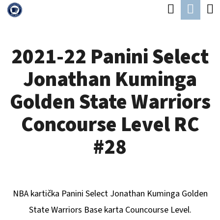
K
Hledat
Náku
Přejít
O
Zpět
Zpět
na
koší
Š
obsah
2021-22 Panini Select
Í
C
K
Jonathan Kuminga
O
P
Golden State Warriors
O
Concourse Level RC
T
Ř
#28
E
B
U
NBA kartička Panini Select
Jonathan Kuminga Golden
J
State Warriors
Base karta Councourse Level.