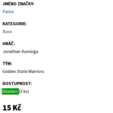
BASEBALL
JMÉNO ZNAČKY
:
BLASTER
BOX
Panini
1
250
KATEGORIE
:
Kč
Base
HRÁČ
:
Jonathan Kuminga
TÝM
:
Golden State Warriors
DOSTUPNOST:
Skladem
(3 ks)
15 Kč