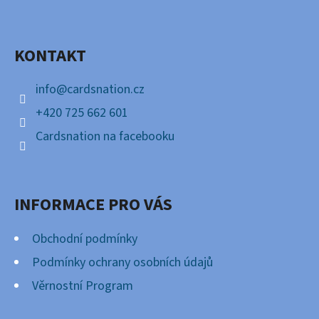
P
Facebook
A
KONTAKT
T
Í
info
@
cardsnation.cz
+420 725 662 601
Cardsnation na facebooku
INFORMACE PRO VÁS
Obchodní podmínky
Podmínky ochrany osobních údajů
Věrnostní Program