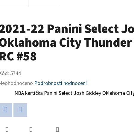
2021-22 Panini Select J
Oklahoma City Thunder 
RC #58
Kód:
5744
Průměrné
Neohodnoceno
Podrobnosti hodnocení
hodnocení
NBA kartička Panini Select
Josh Giddey Oklahoma Cit
produktu
je
Twitter
Facebook
0,0
z