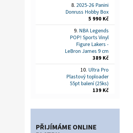
2025-26 Panini
Donruss Hobby Box
5 990 Kč
NBA Legends
POP! Sports Vinyl
Figure Lakers -
LeBron James 9 cm
389 Kč
Ultra Pro
Plastový toploader
55pt balení (25ks)
139 Kč
PŘIJÍMÁME ONLINE