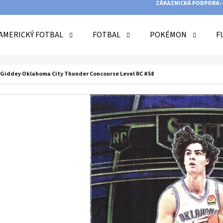
ZÁKAZNICKÁ PODPORA:
AMERICKÝ FOTBAL
FOTBAL
POKÉMON
F
O POTŘEBUJETE NAJÍT?
h Giddey Oklahoma City Thunder Concourse Level RC #58
HLEDAT
DOPORUČUJEME