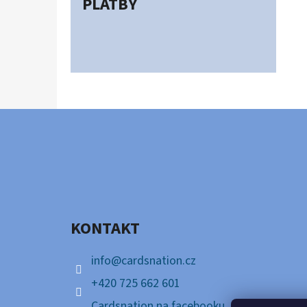
PLATBY
Z
Á
P
A
KONTAKT
T
Í
info
@
cardsnation.cz
+420 725 662 601
Cardsnation na facebooku