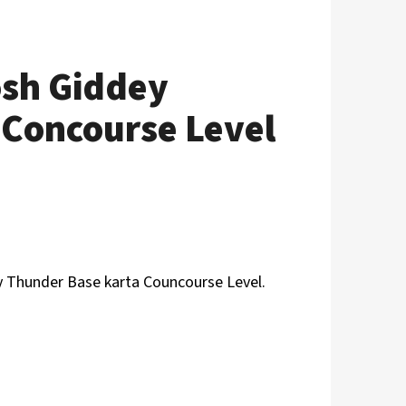
osh Giddey
Concourse Level
y Thunder
Base karta Councourse Level.