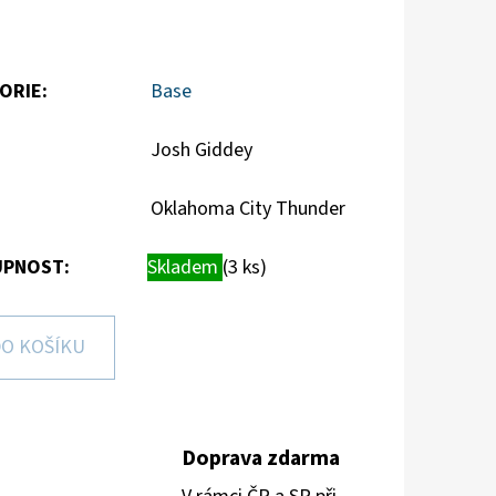
ORIE
:
Base
Josh Giddey
Oklahoma City Thunder
PNOST:
Skladem
(3 ks)
O KOŠÍKU
Doprava zdarma