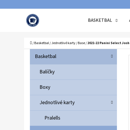
K
Přejít
O
Zpět
Zpět
na
BASKETBAL
Š
do
do
obsah
Í
obchodu
obchodu
C
K
Domů
/
Basketbal
/
Jednotlivé karty
/
Base
/
2021-22 Panini Select Jos
P
K
Přeskočit
Basketbal
A
O
kategorie
T
S
Balíčky
E
T
G
Boxy
O
R
R
A
Jednotlivé karty
I
N
E
N
Pralells