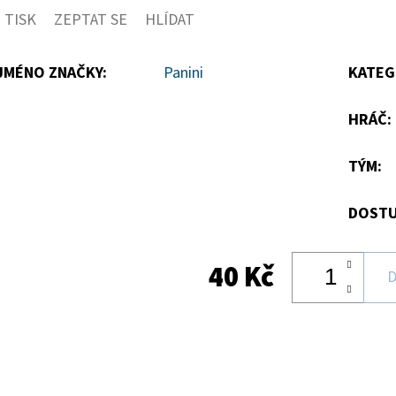
TISK
ZEPTAT SE
HLÍDAT
5
hvězdiček.
JMÉNO ZNAČKY
:
Panini
KATEG
HRÁČ
:
TÝM
:
DOSTU
40 Kč
D