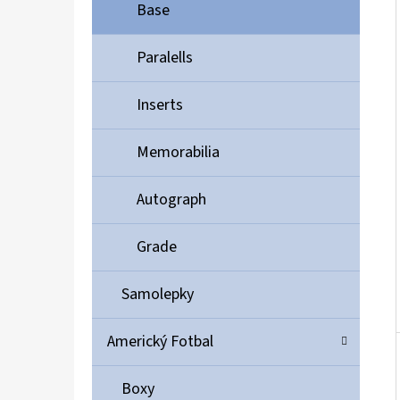
Í
Base
P
A
Paralells
ULTIMATE GUARD MAGNETIC CARD CASE 35PT
N
55 Kč
Inserts
E
L
Memorabilia
Autograph
Grade
Samolepky
Americký Fotbal
Boxy