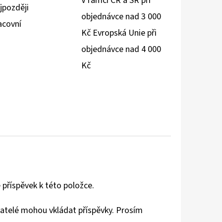
V rámci ČR a SR při
jpozději
objednávce nad 3 000
acovní
Kč Evropská Unie při
objednávce nad 4 000
Kč
 příspěvek k této položce.
vatelé mohou vkládat příspěvky. Prosím