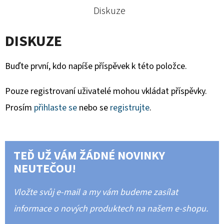
Diskuze
DISKUZE
Buďte první, kdo napíše příspěvek k této položce.
Pouze registrovaní uživatelé mohou vkládat příspěvky.
Prosím
přihlaste se
nebo se
registrujte
.
TEĎ UŽ VÁM ŽÁDNÉ NOVINKY
NEUTEČOU!
Vložte svůj e-mail a my vám budeme zasílat
informace o nových produktech na našem e-shopu.