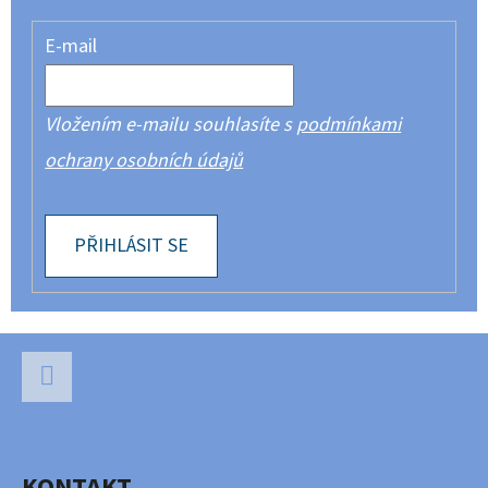
E-mail
Vložením e-mailu souhlasíte s
podmínkami
ochrany osobních údajů
PŘIHLÁSIT SE
Z
Á
P
Facebook
A
KONTAKT