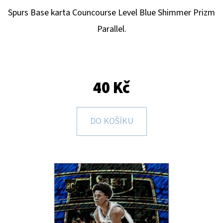
E
Spurs
Base karta Councourse Level Blue Shimmer Prizm
T
Parallel.
E
N
A
J
40 Kč
Í
T
DO KOŠÍKU
?
HLEDAT