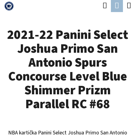
K
Hledat
Náku
Přejít
O
Zpět
Zpět
na
koší
Š
obsah
2021-22 Panini Select
Í
C
K
Joshua Primo San
O
P
Antonio Spurs
O
Concourse Level Blue
T
Ř
Shimmer Prizm
E
Parallel RC #68
B
U
J
NBA kartička Panini Select
Joshua Primo San Antonio