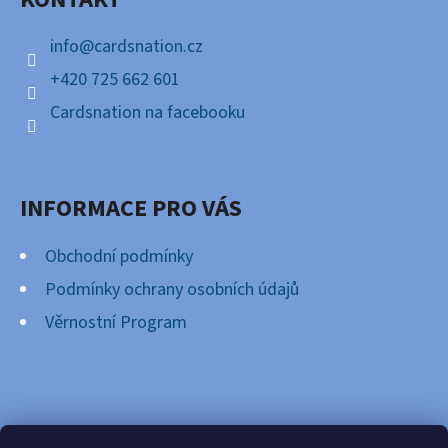
T
Í
info
@
cardsnation.cz
+420 725 662 601
Cardsnation na facebooku
INFORMACE PRO VÁS
Obchodní podmínky
Podmínky ochrany osobních údajů
Věrnostní Program
FACEBOOK