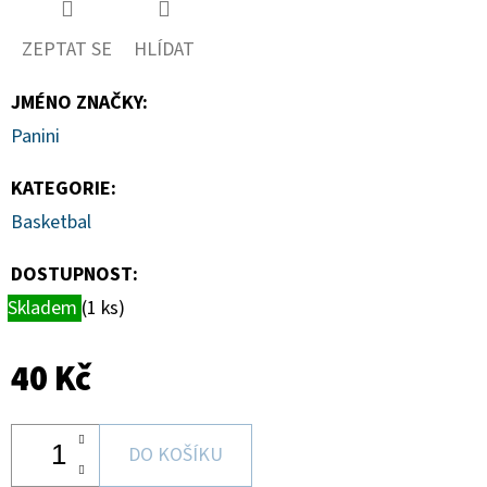
MAGNETICKÉ
HOLDERY
(1KS)
ZEPTAT SE
HLÍDAT
19
Kč
JMÉNO ZNAČKY
:
Panini
KATEGORIE
:
Basketbal
DOSTUPNOST:
Skladem
(1 ks)
40 Kč
DO KOŠÍKU