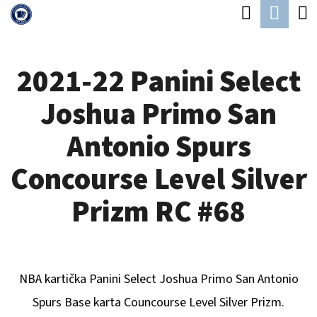
K
Hledat
Náku
Přejít
O
Zpět
Zpět
na
koší
Š
obsah
2021-22 Panini Select
Í
C
K
Joshua Primo San
O
P
Antonio Spurs
O
Concourse Level Silver
T
Ř
Prizm RC #68
E
B
U
NBA kartička Panini Select
Joshua Primo San Antonio
J
Spurs
Base karta Councourse Level Silver Prizm.