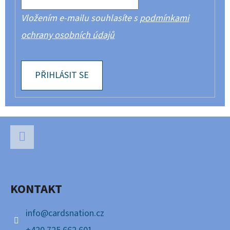
Vložením e-mailu souhlasíte s
podmínkami
ochrany osobních údajů
PŘIHLÁSIT SE
Z
Á
P
Facebook
A
KONTAKT
T
Í
info
@
cardsnation.cz