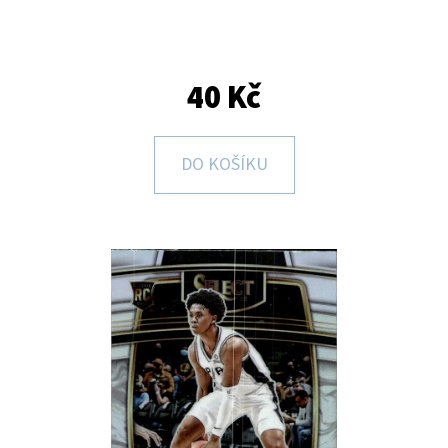
E
T
E
40 Kč
N
A
DO KOŠÍKU
J
Í
T
?
HLEDAT