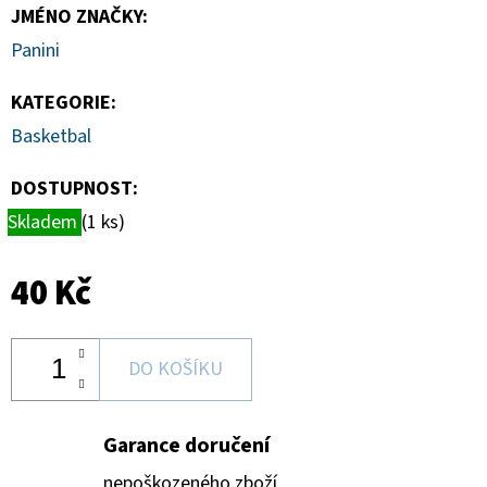
TOPLOADER
JMÉNO ZNAČKY
:
55PT
BALENÍ
Panini
(25KS)
139
KATEGORIE
:
Kč
Basketbal
DOSTUPNOST:
Skladem
(1 ks)
40 Kč
DO KOŠÍKU
Garance doručení
nepoškozeného zboží