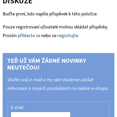
DISKUZE
Buďte první, kdo napíše příspěvek k této položce.
Pouze registrovaní uživatelé mohou vkládat příspěvky.
Prosím
přihlaste se
nebo se
registrujte
.
TEĎ UŽ VÁM ŽÁDNÉ NOVINKY
NEUTEČOU!
Vložte svůj e-mail a my vám budeme zasílat
informace o nových produktech na našem e-shopu.
E-mail