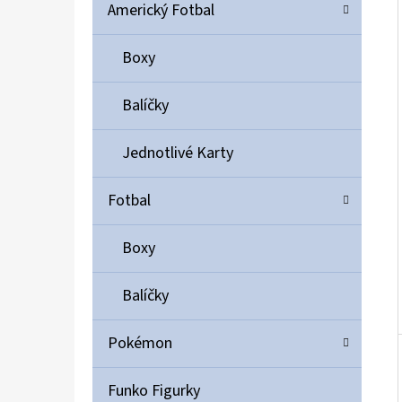
Í
Americký Fotbal
P
A
Boxy
ULTIMATE GUARD MAGNETIC CARD CASE 35PT
N
55 Kč
Balíčky
E
L
Jednotlivé Karty
Fotbal
Boxy
Balíčky
Pokémon
Funko Figurky