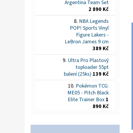
Argentina Team Set
2 890 Kč
NBA Legends
POP! Sports Vinyl
Figure Lakers -
LeBron James 9 cm
389 Kč
Ultra Pro Plastový
toploader 55pt
balení (25ks)
139 Kč
Pokémon TCG:
ME05 - Pitch Black
Elite Trainer Box
1
890 Kč