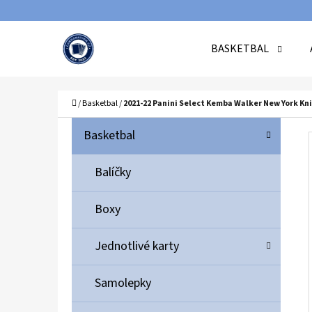
K
Přejít
O
Zpět
Zpět
na
BASKETBAL
Š
do
do
obsah
Í
obchodu
obchodu
C
K
Domů
/
Basketbal
/
2021-22 Panini Select Kemba Walker New York Kni
P
K
Přeskočit
Basketbal
A
O
kategorie
T
S
Balíčky
E
T
G
Boxy
O
R
R
A
Jednotlivé karty
I
N
E
N
Samolepky