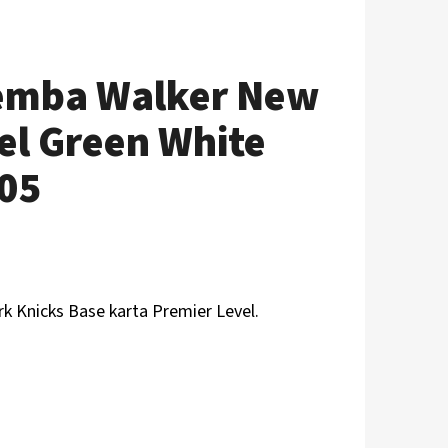
Kemba Walker New
el Green White
105
k Knicks
B
ase karta Premier Level.