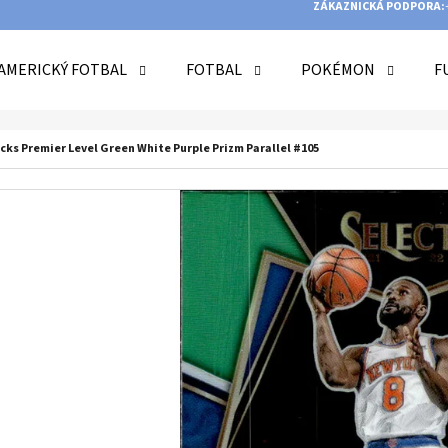
ZÁKAZNICKÁ PODPORA:
AMERICKÝ FOTBAL
FOTBAL
POKÉMON
F
O POTŘEBUJETE NAJÍT?
cks Premier Level Green White Purple Prizm Parallel #105
HLEDAT
DOPORUČUJEME