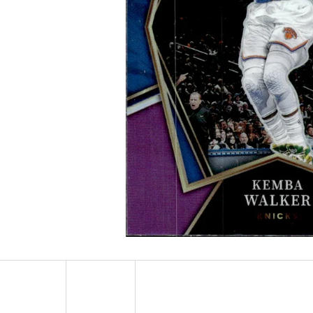
ULTRA PRO PLATINUM - 1 KS
POKÉMON TCG: ME0
BOOSTER BUNDLE
7 Kč
990 Kč