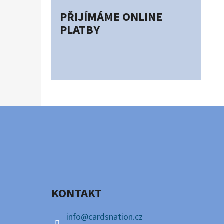
PŘIJÍMÁME ONLINE
PLATBY
Z
Á
P
A
KONTAKT
T
Í
info
@
cardsnation.cz