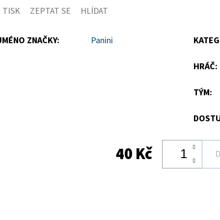
TISK
ZEPTAT SE
HLÍDAT
5
hvězdiček.
JMÉNO ZNAČKY
:
Panini
KATEG
HRÁČ
:
TÝM
:
DOSTU
40 Kč
D