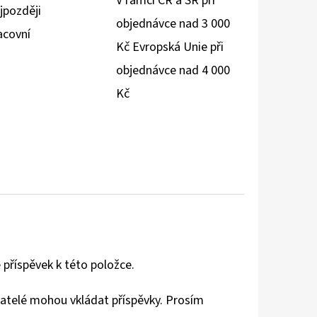
V rámci ČR a SR při
jpozději
objednávce nad 3 000
acovní
Kč Evropská Unie při
objednávce nad 4 000
Kč
 příspěvek k této položce.
vatelé mohou vkládat příspěvky. Prosím