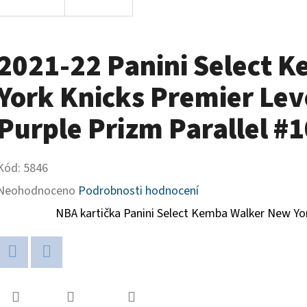
2021-22 Panini Select 
York Knicks Premier Lev
Purple Prizm Parallel #
Kód:
5846
Průměrné
Neohodnoceno
Podrobnosti hodnocení
hodnocení
NBA kartička Panini Select
Kemba Walker New Yor
produktu
je
Twitter
Facebook
0,0
z