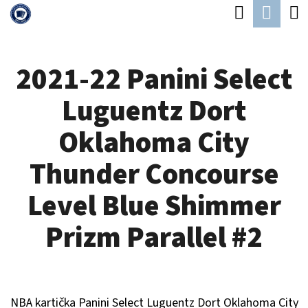
K
Hledat
Náku
Přejít
O
Zpět
Zpět
na
koší
Š
obsah
2021-22 Panini Select
Í
C
K
Luguentz Dort
O
P
Oklahoma City
O
Thunder Concourse
T
Ř
Level Blue Shimmer
E
Prizm Parallel #2
B
U
J
NBA kartička Panini Select
Luguentz Dort Oklahoma City