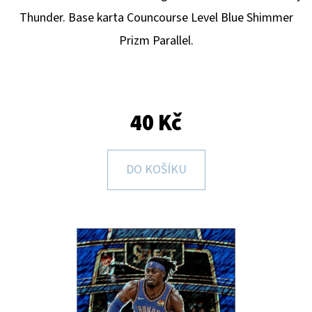
E
Thunder
. Base karta Councourse Level Blue Shimmer
T
Prizm Parallel.
E
N
A
J
40 Kč
Í
T
DO KOŠÍKU
?
HLEDAT