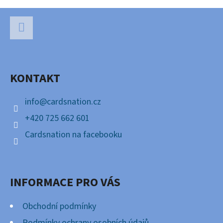
Z
Á
P
Facebook
A
KONTAKT
T
Í
info
@
cardsnation.cz
+420 725 662 601
Cardsnation na facebooku
INFORMACE PRO VÁS
Obchodní podmínky
Podmínky ochrany osobních údajů