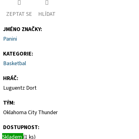
DONRUSS
HOBBY
BOX
ZEPTAT SE
HLÍDAT
5
990
JMÉNO ZNAČKY
:
Kč
Panini
KATEGORIE
:
Basketbal
HRÁČ
:
Luguentz Dort
TÝM
:
Oklahoma City Thunder
DOSTUPNOST:
Skladem
(1 ks)