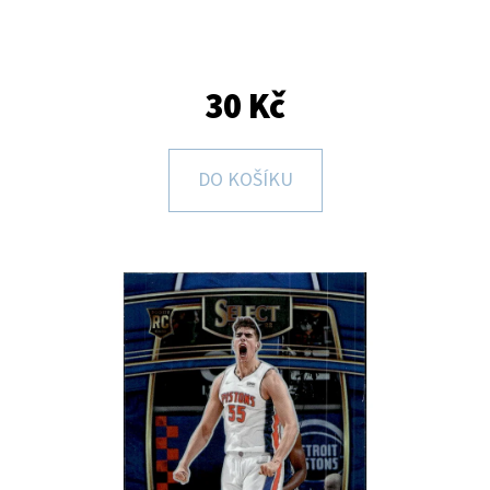
E
T
E
30 Kč
N
A
DO KOŠÍKU
J
Í
T
?
HLEDAT