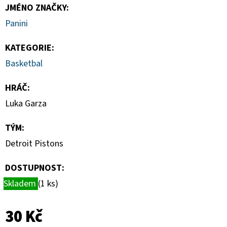
-
JMÉNO ZNAČKY
:
PITCH
BLACK
Panini
BOOSTER
BUNDLE
KATEGORIE
:
990
Basketbal
Kč
HRÁČ
:
Luka Garza
TÝM
:
Detroit Pistons
DOSTUPNOST:
Skladem
(1 ks)
30 Kč