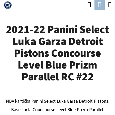
K
Hledat
Náku
Přejít
O
Zpět
Zpět
na
koší
Š
obsah
2021-22 Panini Select
Í
C
K
Luka Garza Detroit
O
P
Pistons Concourse
O
Level Blue Prizm
T
Ř
Parallel RC #22
E
B
U
NBA kartička Panini Select
Luka Garza Detroit Pistons
.
J
Base karta Councourse Level Blue Prizm Parallel.