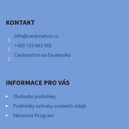
P
Facebook
A
KONTAKT
T
Í
info
@
cardsnation.cz
+420 725 662 601
Cardsnation na facebooku
INFORMACE PRO VÁS
Obchodní podmínky
Podmínky ochrany osobních údajů
Věrnostní Program