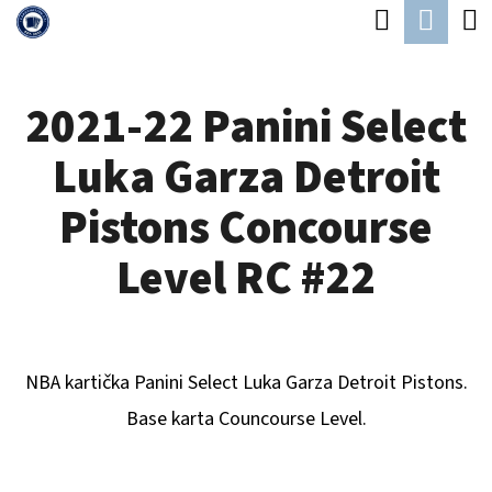
K
Hledat
Náku
Přejít
O
Zpět
Zpět
na
koší
Š
obsah
2021-22 Panini Select
Í
C
K
Luka Garza Detroit
O
P
Pistons Concourse
O
Level RC #22
T
Ř
E
NBA kartička Panini Select
Luka Garza Detroit Pistons
.
B
Base karta Councourse Level.
U
J