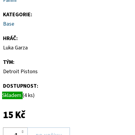
Panini
CARD
CASE
35PT
KATEGORIE
:
55
Base
Kč
HRÁČ
:
Luka Garza
TÝM
:
Detroit Pistons
DOSTUPNOST:
Skladem
(4 ks)
15 Kč