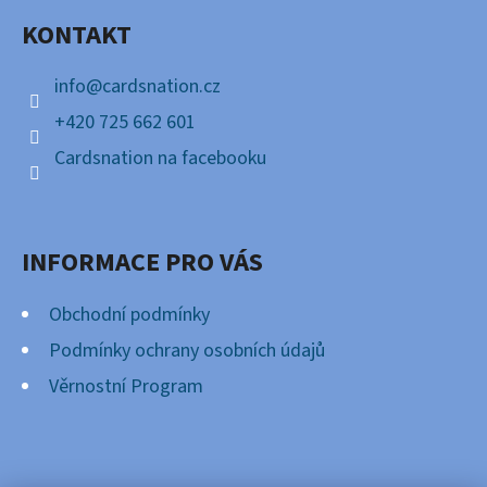
A
KONTAKT
T
Í
info
@
cardsnation.cz
+420 725 662 601
Cardsnation na facebooku
INFORMACE PRO VÁS
Obchodní podmínky
Podmínky ochrany osobních údajů
Věrnostní Program