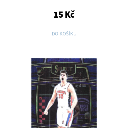
E
T
15 Kč
E
N
DO KOŠÍKU
A
J
Í
T
?
HLEDAT