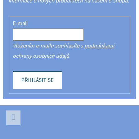
informace o nových produktech na našem e-shopu.
E-mail
Vložením e-mailu souhlasíte s
podmínkami
ochrany osobních údajů
PŘIHLÁSIT SE
Z
Á
P
Facebook