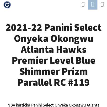
K
Hledat
Náku
Přejít
O
Zpět
Zpět
na
koší
Š
obsah
2021-22 Panini Select
Í
C
K
Onyeka Okongwu
O
P
Atlanta Hawks
O
Premier Level Blue
T
Ř
Shimmer Prizm
E
Parallel RC #119
B
U
J
NBA kartička Panini Select
Onyeka Okongwu Atlanta