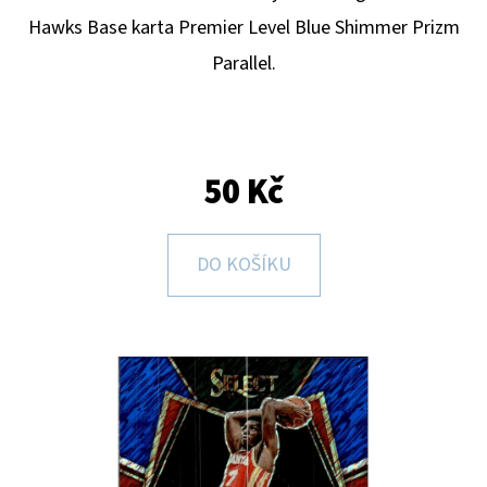
E
Hawks
B
ase karta Premier Level Blue Shimmer Prizm
T
Parallel.
E
N
A
J
50 Kč
Í
T
DO KOŠÍKU
?
HLEDAT