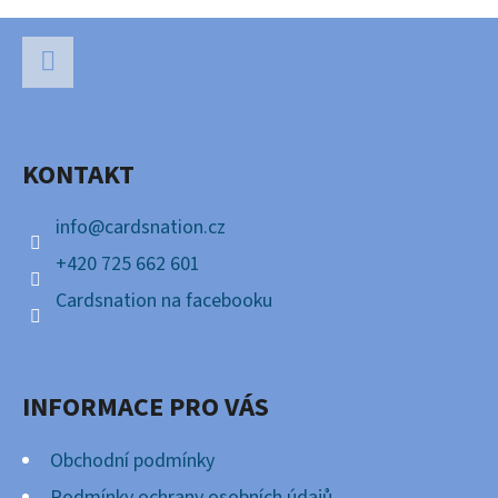
Z
Á
P
Facebook
A
KONTAKT
T
Í
info
@
cardsnation.cz
+420 725 662 601
Cardsnation na facebooku
INFORMACE PRO VÁS
Obchodní podmínky
Podmínky ochrany osobních údajů