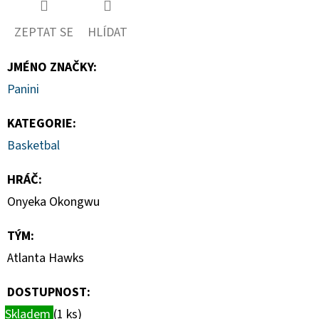
-
PITCH
BLACK
ZEPTAT SE
HLÍDAT
BOOSTER
BUNDLE
JMÉNO ZNAČKY
:
990
Panini
Kč
KATEGORIE
:
Basketbal
HRÁČ
:
Onyeka Okongwu
TÝM
:
Atlanta Hawks
DOSTUPNOST:
Skladem
(1 ks)