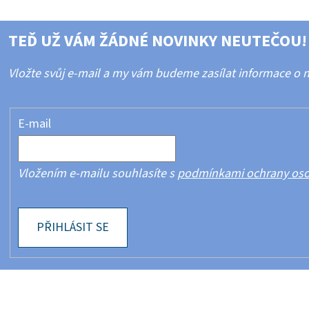
TEĎ UŽ VÁM ŽÁDNÉ NOVINKY NEUTEČOU!
Vložte svůj e-mail a my vám budeme zasílat informace o
E-mail
Vložením e-mailu souhlasíte s
podmínkami ochrany oso
PŘIHLÁSIT SE