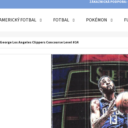
ZÁKAZNICKÁ PODPORA:
AMERICKÝ FOTBAL
FOTBAL
POKÉMON
F
O POTŘEBUJETE NAJÍT?
l George Los Angeles Clippers Concourse Level #14
HLEDAT
DOPORUČUJEME