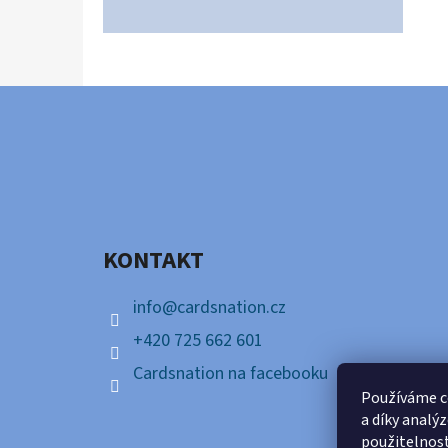
Z
Á
P
A
KONTAKT
T
Í
info
@
cardsnation.cz
+420 725 662 601
Cardsnation na facebooku
Používáme c
a díky analý
použitelnos