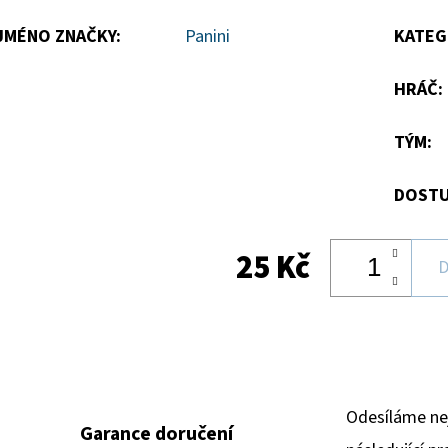
hvězdiček.
JMÉNO ZNAČKY
:
Panini
KATEG
HRÁČ
:
TÝM
:
DOSTU
25 Kč
D
Odesíláme ne
Garance doručení