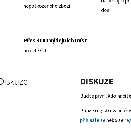
následující pr
nepoškozeného zboží
den
Přes 3000 výdejních míst
po celé ČR
Diskuze
DISKUZE
Buďte první, kdo napíše
Pouze registrovaní uži
přihlaste se
nebo se
reg