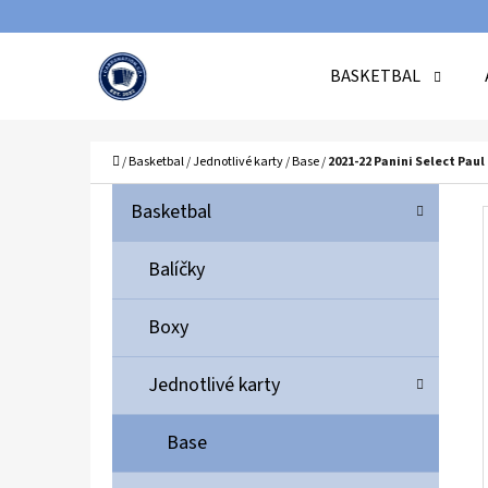
K
Přejít
O
Zpět
Zpět
na
BASKETBAL
Š
do
do
obsah
Í
obchodu
obchodu
C
K
Domů
/
Basketbal
/
Jednotlivé karty
/
Base
/
2021-22 Panini Select Pau
P
K
Přeskočit
Basketbal
A
O
kategorie
T
S
Balíčky
E
T
G
Boxy
O
R
R
A
Jednotlivé karty
I
N
E
N
Base