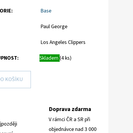
ORIE
:
Base
Paul George
Los Angeles Clippers
PNOST:
Skladem
(4 ks)
O KOŠÍKU
Doprava zdarma
V rámci ČR a SR při
jpozději
objednávce nad 3 000