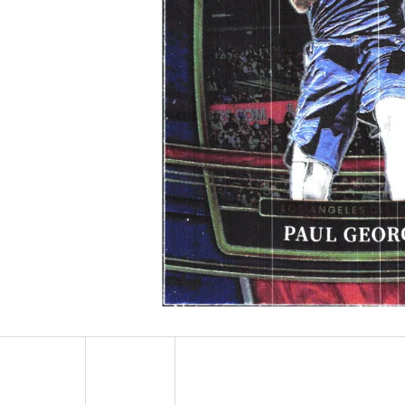
ULTRA PRO PLATINUM - 1 KS
POKÉMON TCG: ME0
BOOSTER BUNDLE
7 Kč
990 Kč