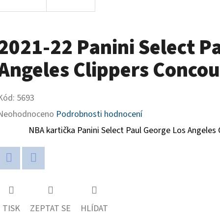
2021-22 Panini Select P
Angeles Clippers Concou
Kód:
5693
Průměrné
Neohodnoceno
Podrobnosti hodnocení
hodnocení
NBA kartička Panini Select Paul George Los Angeles 
produktu
je
Twitter
Facebook
0,0
z
TISK
ZEPTAT SE
HLÍDAT
5