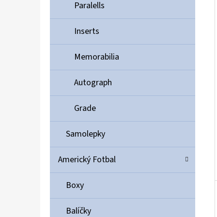
Í
Paralells
P
A
Inserts
ULTIMATE GUARD MAGNETIC CARD CASE 35PT
N
55 Kč
Memorabilia
E
L
Autograph
Grade
Samolepky
Americký Fotbal
Boxy
Balíčky