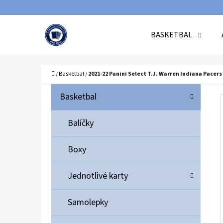
K
Přejít
O
Zpět
Zpět
na
BASKETBAL
Š
do
do
obsah
Í
obchodu
obchodu
C
K
Domů
/
Basketbal
/
2021-22 Panini Select T.J. Warren Indiana Pacers
P
K
Přeskočit
Basketbal
A
O
kategorie
T
S
Balíčky
E
T
G
Boxy
O
R
R
A
Jednotlivé karty
I
N
E
N
Samolepky