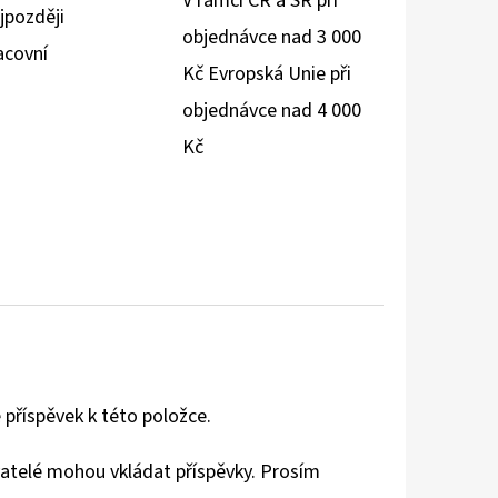
V rámci ČR a SR při
jpozději
objednávce nad 3 000
acovní
Kč Evropská Unie při
objednávce nad 4 000
Kč
 příspěvek k této položce.
vatelé mohou vkládat příspěvky. Prosím