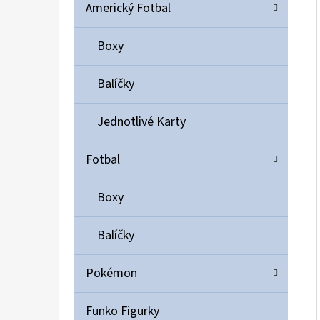
Í
Americký Fotbal
P
A
Boxy
ULTIMATE GUARD MAGNETIC CARD CASE 35PT
N
55 Kč
Balíčky
E
L
Jednotlivé Karty
Fotbal
Boxy
Balíčky
Pokémon
Funko Figurky