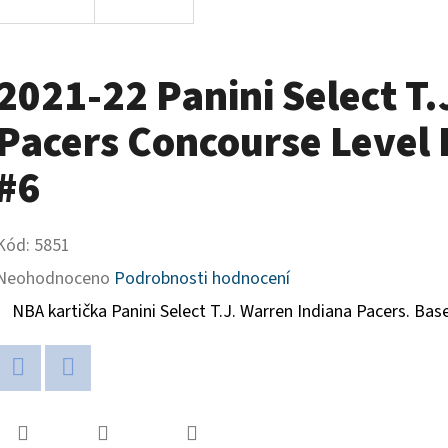
2021-22 Panini Select T
Pacers Concourse Level 
#6
Kód:
5851
Průměrné
Neohodnoceno
Podrobnosti hodnocení
hodnocení
NBA kartička Panini Select
T.J. Warren Indiana Pacers
. Bas
produktu
je
Twitter
Facebook
0,0
z