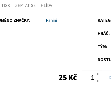
TISK
ZEPTAT SE
HLÍDAT
5
hvězdiček.
JMÉNO ZNAČKY
:
Panini
KATEG
HRÁČ
:
TÝM
:
DOSTU
25 Kč
D