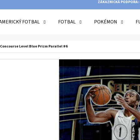
ZÁKAZNICKÁ PODPORA:
AMERICKÝ FOTBAL
FOTBAL
POKÉMON
F
O POTŘEBUJETE NAJÍT?
 Concourse Level Blue Prizm Parallel #6
HLEDAT
DOPORUČUJEME