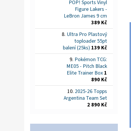
POP! Sports Vinyl
Figure Lakers -
LeBron James 9 cm
389 Kč
Ultra Pro Plastový
toploader 55pt
balení (25ks)
139 Kč
Pokémon TCG:
ME05 - Pitch Black
Elite Trainer Box
1
890 Kč
2025-26 Topps
Argentina Team Set
2 890 Kč