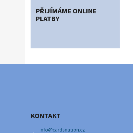
PŘIJÍMÁME ONLINE
PLATBY
Z
Á
P
A
KONTAKT
T
Í
info
@
cardsnation.cz