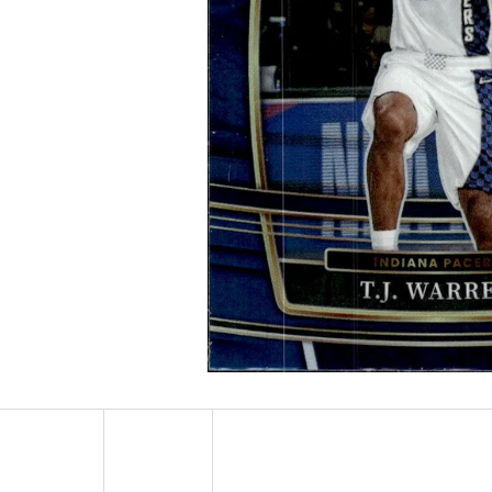
ULTRA PRO PLATINUM - 1 KS
POKÉMON TCG: ME0
BOOSTER BUNDLE
7 Kč
990 Kč