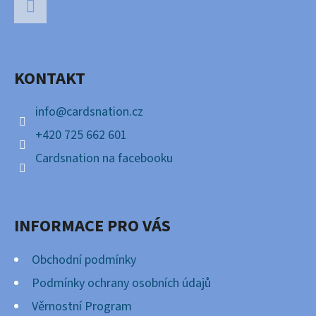
Á
P
Facebook
A
KONTAKT
T
Í
info
@
cardsnation.cz
+420 725 662 601
Cardsnation na facebooku
INFORMACE PRO VÁS
Obchodní podmínky
Podmínky ochrany osobních údajů
Věrnostní Program