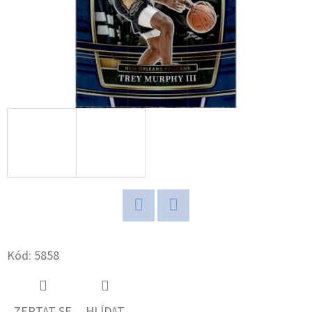
D
O
P
O
R
U
Č
U
J
E
M
E
Twitter
Facebook
Kód:
5858
POKÉMON
TCG:
ME05
ZEPTAT SE
HLÍDAT