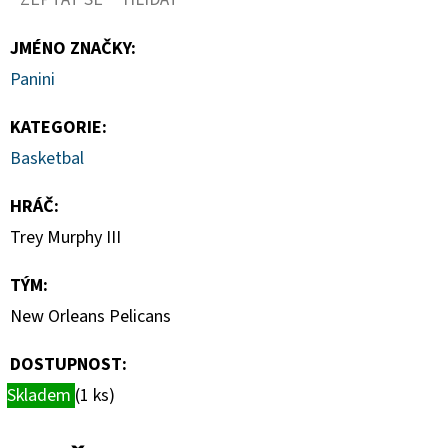
-
PITCH
BLACK
JMÉNO ZNAČKY
:
BOOSTER
BUNDLE
Panini
990
KATEGORIE
:
Kč
Basketbal
HRÁČ
:
Trey Murphy III
TÝM
:
New Orleans Pelicans
DOSTUPNOST:
Skladem
(1 ks)