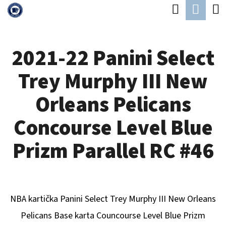
K
Hledat
Náku
Přejít
O
Zpět
Zpět
na
koší
Š
obsah
2021-22 Panini Select
Í
C
K
Trey Murphy III New
O
P
Orleans Pelicans
O
Concourse Level Blue
T
Ř
Prizm Parallel RC #46
E
B
U
NBA kartička Panini Select
Trey Murphy III New Orleans
J
Pelicans
Base karta Councourse Level Blue Prizm