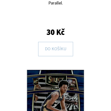
E
Parallel.
T
E
N
30 Kč
A
J
DO KOŠÍKU
Í
T
?
HLEDAT