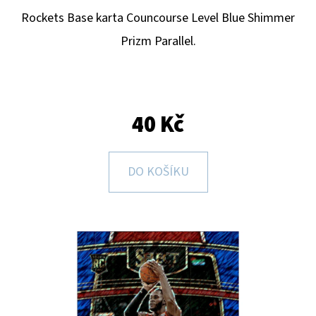
E
Rockets
Base karta Councourse Level Blue Shimmer
T
Prizm Parallel.
E
N
A
J
40 Kč
Í
T
DO KOŠÍKU
?
HLEDAT