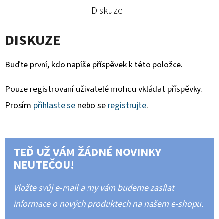
Diskuze
DISKUZE
Buďte první, kdo napíše příspěvek k této položce.
Pouze registrovaní uživatelé mohou vkládat příspěvky.
Prosím
přihlaste se
nebo se
registrujte
.
TEĎ UŽ VÁM ŽÁDNÉ NOVINKY
NEUTEČOU!
Vložte svůj e-mail a my vám budeme zasílat
informace o nových produktech na našem e-shopu.