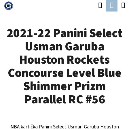
K
Hledat
Náku
Přejít
O
Zpět
Zpět
na
koší
Š
obsah
2021-22 Panini Select
Í
C
K
Usman Garuba
O
P
Houston Rockets
O
Concourse Level Blue
T
Ř
Shimmer Prizm
E
Parallel RC #56
B
U
J
NBA kartička Panini Select
Usman Garuba Houston