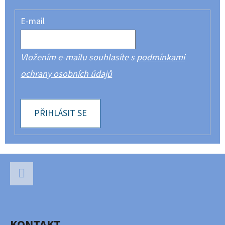
E-mail
Vložením e-mailu souhlasíte s
podmínkami
ochrany osobních údajů
PŘIHLÁSIT SE
Z
Á
P
Facebook
A
KONTAKT