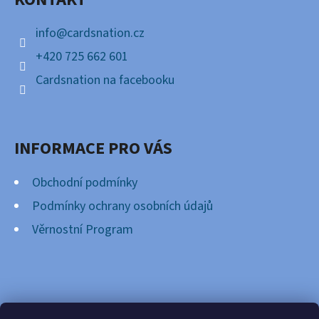
T
Í
info
@
cardsnation.cz
+420 725 662 601
Cardsnation na facebooku
INFORMACE PRO VÁS
Obchodní podmínky
Podmínky ochrany osobních údajů
Věrnostní Program
FACEBOOK