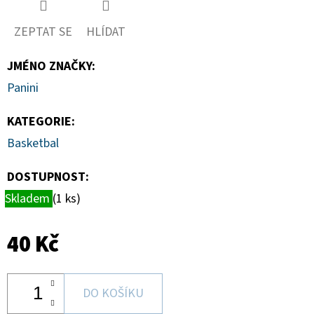
TOPLOADER
55PT
BALENÍ
ZEPTAT SE
HLÍDAT
(25KS)
139
JMÉNO ZNAČKY
:
Kč
Panini
KATEGORIE
:
Basketbal
DOSTUPNOST:
Skladem
(1 ks)
40 Kč
DO KOŠÍKU