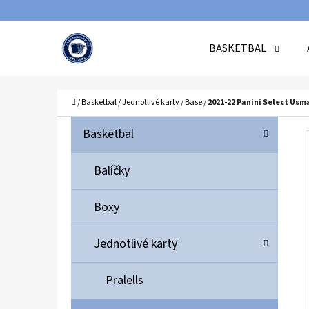
K
Přejít
O
Zpět
Zpět
na
BASKETBAL
Š
do
do
obsah
Í
obchodu
obchodu
C
K
Domů
/
Basketbal
/
Jednotlivé karty
/
Base
/
2021-22 Panini Select Us
P
K
Přeskočit
Basketbal
A
O
kategorie
T
S
Balíčky
E
T
G
Boxy
O
R
R
A
Jednotlivé karty
I
N
E
N
Pralells