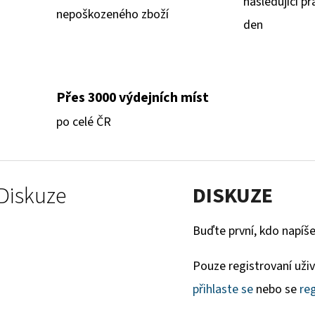
následující pr
nepoškozeného zboží
den
Přes 3000 výdejních míst
po celé ČR
Diskuze
DISKUZE
Buďte první, kdo napíše
Pouze registrovaní uži
přihlaste se
nebo se
reg