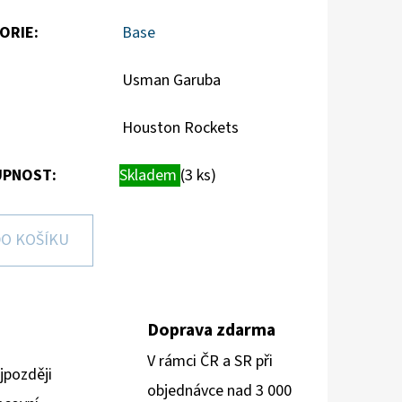
ORIE
:
Base
Usman Garuba
Houston Rockets
PNOST:
Skladem
(3 ks)
O KOŠÍKU
Doprava zdarma
V rámci ČR a SR při
jpozději
objednávce nad 3 000