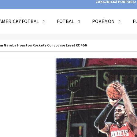
ZÁKAZNICKÁ PODPORA:
AMERICKÝ FOTBAL
FOTBAL
POKÉMON
F
O POTŘEBUJETE NAJÍT?
man Garuba Houston Rockets Concourse Level RC #56
HLEDAT
DOPORUČUJEME