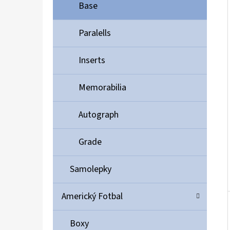
Í
Base
P
A
Paralells
ULTIMATE GUARD MAGNETIC CARD CASE 35PT
N
55 Kč
Inserts
E
L
Memorabilia
Autograph
Grade
Samolepky
Americký Fotbal
Boxy