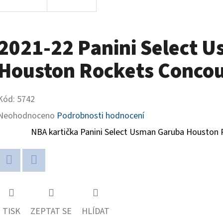
2021-22 Panini Select 
Houston Rockets Concou
Kód:
5742
Průměrné
Neohodnoceno
Podrobnosti hodnocení
hodnocení
NBA kartička Panini Select
Usman Garuba Houston 
produktu
je
Twitter
Facebook
0,0
z
TISK
ZEPTAT SE
HLÍDAT
5