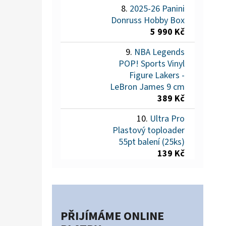
2025-26 Panini
Donruss Hobby Box
5 990 Kč
NBA Legends
POP! Sports Vinyl
Figure Lakers -
LeBron James 9 cm
389 Kč
Ultra Pro
Plastový toploader
55pt balení (25ks)
139 Kč
PŘIJÍMÁME ONLINE