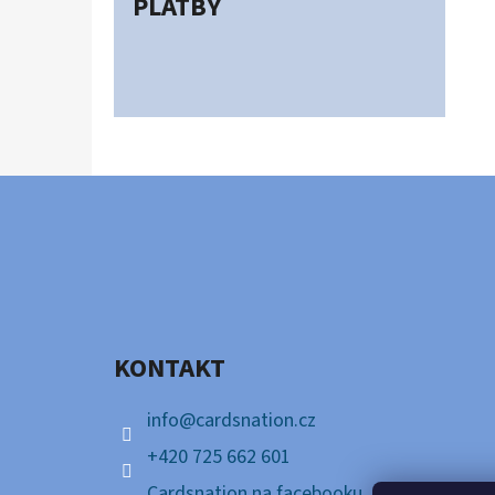
PLATBY
Z
Á
P
A
KONTAKT
T
Í
info
@
cardsnation.cz
+420 725 662 601
Cardsnation na facebooku