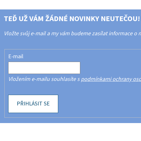
TEĎ UŽ VÁM ŽÁDNÉ NOVINKY NEUTEČOU!
Vložte svůj e-mail a my vám budeme zasílat informace o
E-mail
Vložením e-mailu souhlasíte s
podmínkami ochrany oso
PŘIHLÁSIT SE