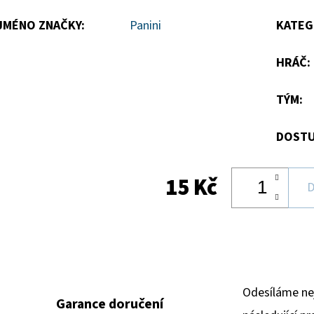
hvězdiček.
JMÉNO ZNAČKY
:
Panini
KATEG
HRÁČ
:
TÝM
:
DOSTU
15 Kč
D
Odesíláme ne
Garance doručení