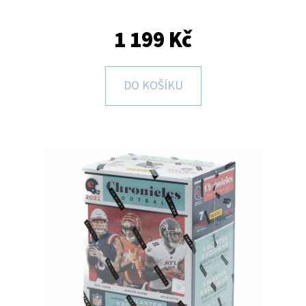
E
T
1 199 Kč
E
N
DO KOŠÍKU
A
J
Í
T
?
HLEDAT