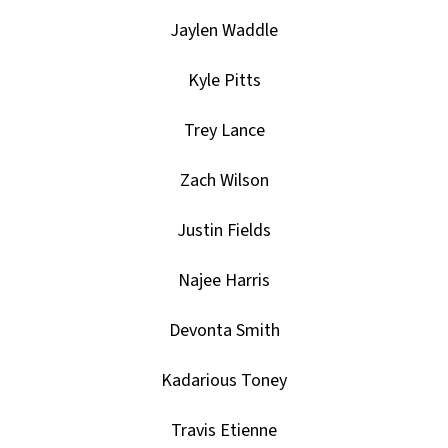
-
PITCH
Jaylen Waddle
BLACK
BOOSTER
BUNDLE
Kyle Pitts
990
Kč
Trey Lance
Zach Wilson
Justin Fields
Najee Harris
Devonta Smith
Kadarious Toney
Travis Etienne