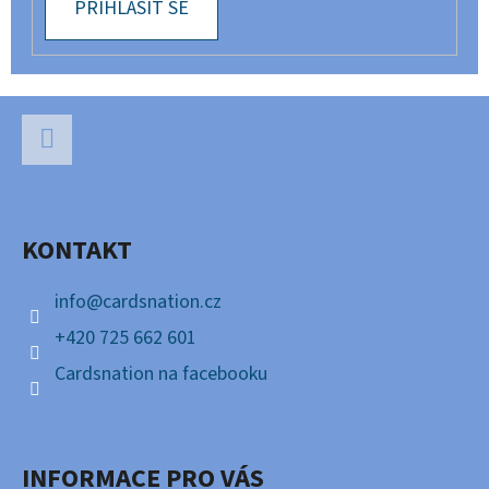
PŘIHLÁSIT SE
Z
Á
P
Facebook
A
KONTAKT
T
Í
info
@
cardsnation.cz
+420 725 662 601
Cardsnation na facebooku
INFORMACE PRO VÁS