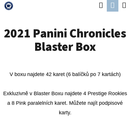
K
Hledat
Náku
Přejít
O
Zpět
Zpět
na
koší
Š
obsah
2021 Panini Chronicles
Í
C
K
Blaster Box
O
P
O
T
V boxu najdete 42 karet (6 balíčků po 7 kartách)
Ř
E
Exkluzivně v Blaster Boxu najdete 4 Prestige Rookies
B
a 8 Pink paralelních karet. Můžete najít podpisové
U
karty.
J