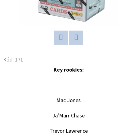
D
O
P
O
R
Twitter
Facebook
U
Kód:
171
Č
U
Key rookies:
J
E
M
E
Mac Jones
Ja'Marr Chase
POKÉMON
TCG:
Trevor Lawrence
ME05