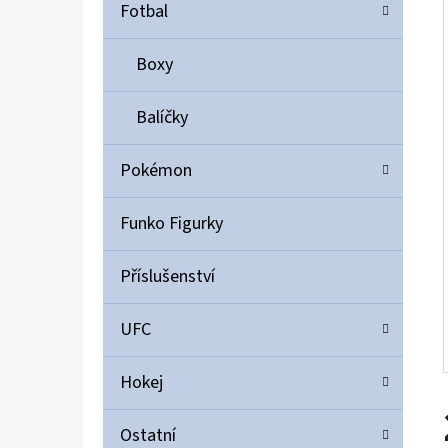
Í
Fotbal
P
A
Boxy
ULTIMATE GUARD MAGNETIC CARD CASE 35PT
N
55 Kč
Balíčky
E
L
Pokémon
Funko Figurky
Příslušenství
UFC
Hokej
Ostatní