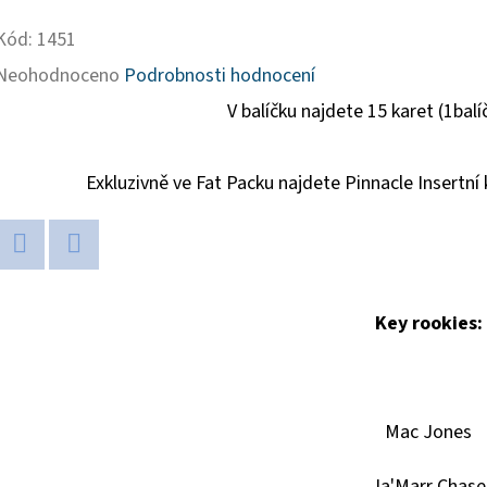
Kód:
1451
Průměrné
Neohodnoceno
Podrobnosti hodnocení
hodnocení
V balíčku najdete 15 karet (1bal
produktu
je
Exkluzivně ve Fat Packu najdete Pinnacle Insertní 
0,0
z
Twitter
Facebook
5
Key rookies:
hvězdiček.
Mac Jones
Ja'Marr Chase