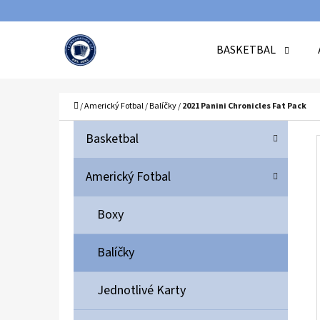
K
Přejít
O
Zpět
Zpět
na
BASKETBAL
Š
do
do
obsah
Í
obchodu
obchodu
C
K
Domů
/
Americký Fotbal
/
Balíčky
/
2021 Panini Chronicles Fat Pack
P
K
Přeskočit
Basketbal
A
O
kategorie
T
S
Americký Fotbal
E
T
G
Boxy
O
R
R
A
Balíčky
I
N
E
N
Jednotlivé Karty