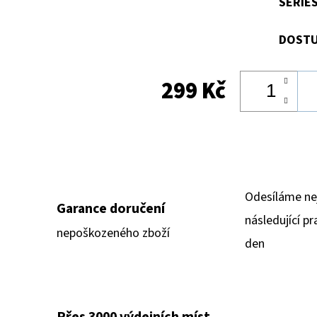
SERIE
DOSTU
299 Kč
Odesíláme ne
Garance doručení
následující pr
nepoškozeného zboží
den
Přes 3000 výdejních míst