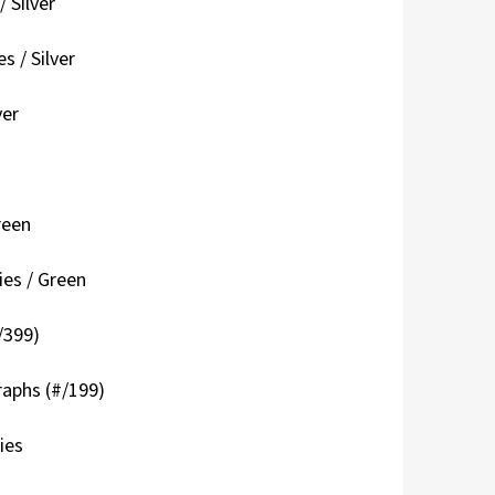
 Silver
 / Silver
ver
reen
es / Green
/399)
raphs (#/199)
ies