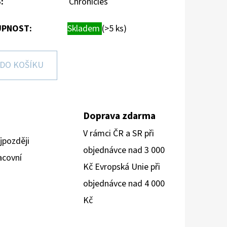
S
:
Chronicles
PNOST:
Skladem
(>5 ks)
DO KOŠÍKU
Doprava zdarma
V rámci ČR a SR při
jpozději
objednávce nad 3 000
acovní
Kč Evropská Unie při
objednávce nad 4 000
Kč