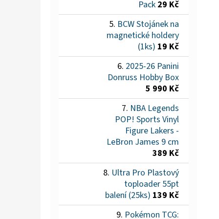
Pack
29 Kč
BCW Stojánek na
magnetické holdery
(1ks)
19 Kč
2025-26 Panini
Donruss Hobby Box
5 990 Kč
NBA Legends
POP! Sports Vinyl
Figure Lakers -
LeBron James 9 cm
389 Kč
Ultra Pro Plastový
toploader 55pt
balení (25ks)
139 Kč
Pokémon TCG: