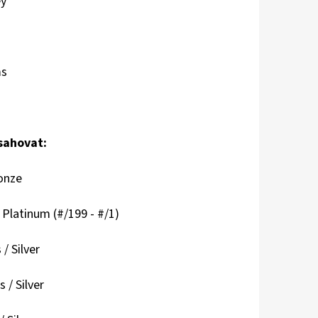
ey
ms
sahovat:
onze
/ Platinum (#/199 - #/1)
/ Silver
/ Silver