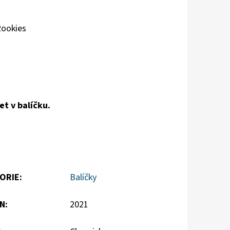
ookies
t v balíčku.
ORIE
:
Balíčky
N
:
2021