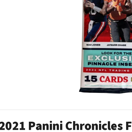
ULTRA PRO PLATINUM - 1 KS
POKÉMON TCG: ME0
BOOSTER BUNDLE
7 Kč
990 Kč
2021 Panini Chronicles 